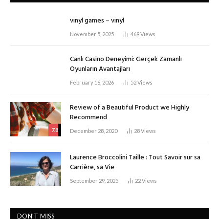
vinyl games – vinyl
November 5, 2025
469
Views
Canlı Casino Deneyimi: Gerçek Zamanlı
Oyunların Avantajları
February 16, 2026
52
Views
Review of a Beautiful Product we Highly
Recommend
7.8
December 28, 2020
28
Views
Laurence Broccolini Taille : Tout Savoir sur sa
Carrière, sa Vie
September 29, 2025
22
Views
DON'T MISS