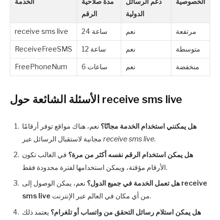
الخصوصية
دعم الرسائل
مدة صلاحية
الخدمة
الدولية
الرقم
مرتفعة
نعم
24 ساعة
receive sms live
متوسطة
نعم
12 ساعة
ReceiveFreeSMS
منخفضة
نعم
6 ساعات
FreePhoneNum
الأسئلة الشائعة حول receive sms live
هل يمكنني استخدام الخدمة مجانًا؟
نعم، هناك مواقع توفر أرقامًا
.
receive sms live
مجانية لاستقبال الرسائل عبر
هل يمكن استخدام الرقم نفسه أكثر من مرة؟
في الغالب تكون
الأرقام مؤقتة، ويمكن استخدامها لفترة محدودة فقط.
receive
نعم، يمكن الوصول إلى
هل تعمل الخدمة في جميع الدول؟
من أي مكان في العالم عبر الإنترنت.
sms live
هل يمكن استلام رسائل التحقق من واتساب أو تلغرام؟
يعتمد ذلك