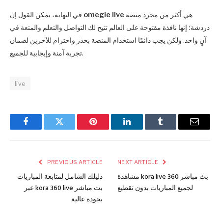
هي أكثر من مجرد منصة
omegle live
في النهاية، يمكن القول إن
دردشة؛ إنها نافذة مفتوحة على العالم تتيح لك التواصل والتعلم والمتعة في
آنٍ واحد. ولكن يجب دائمًا استخدام المنصة بحذر واحترام للآخرين لضمان
تجربة آمنة وإيجابية للجميع.
live
Facebook
Twitter
Pinterest
LinkedIn
Tumblr
Email
PREVIOUS ARTICLE
NEXT ARTICLE
مشاهدة kora live 360 بث مباشر
دليلك الشامل لمتابعة المباريات
لجميع المباريات بدون تقطيع
عبر kora 360 live بث مباشر
بجودة عالية