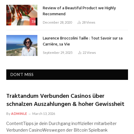
Review of a Beautiful Product we Highly
Recommend
7.8
December 28, 2020
28
Views
Laurence Broccolini Taille : Tout Savoir sur sa
Carrière, sa Vie
September 29, 2025
22
Views
DON'T MISS
Traktandum Verbunden Casinos über
schnalzen Auszahlungen & hoher Gewissheit
By
ADMINLE
March 13, 2026
ContentTipps je dein Durchgang inoffizieller mitarbeiter
Verbunden CasinoWeswegen der Bitcoin Spielbank