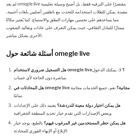
مقتصرًا على الترفيه فقط، بل أصبح وسيلة تعليمية
omegle live
لم يعد
مفيدة. يمكن للطلاب استخدامه للتحدث مع ناطقين أصليين بلغات أجنبية،
مما يساعدهم على تحسين مهارات النطق والاستماع. كما يُعتبر مكانًا
ممتازًا للتبادل الثقافي، حيث يمكن التعرف على عادات وتقاليد الشعوب
الأخرى بشكل مباشر.
أسئلة شائعة حول omegle live
هل التسجيل ضروري لاستخدام omegle live؟
لا، يمكنك الدخول
مباشرة دون الحاجة لأي حساب.
هل المحادثات في omegle live مجانية؟
نعم، جميع الخدمات مجانية
تمامًا.
هل يمكن اختيار دولة معينة للدردشة؟
يعتمد ذلك على الإعدادات
وبعض الإصدارات التي تقدم خيار تحديد المنطقة الجغرافية.
هل يمكن حظر المستخدمين غير المرغوب فيهم؟
بالطبع، يوجد خيار
الإبلاغ أو الإنهاء الفوري للمحادثة.