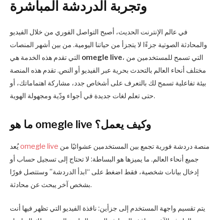
وتجربة الدردشة المباشرة
في عالم الإنترنت الحديث، أصبح التواصل الفوري من خلال الفيديو
والمحادثة الصوتية جزءًا لا يتجزأ من حياتنا اليومية. من بين أشهر المنصات
، التي تسمح للمستخدمين من
omegle live
التي تقدم هذه الخدمة هي
مختلف أنحاء العالم بالتحدث بحرية عبر الفيديو أو النص. تقدم هذه المنصة
بيئة تفاعلية تسمح لك بالتعرف على أشخاص جدد، مشاركة اهتماماتك، أو
حتى تعلم لغات جديدة في أجواء ودّية ومجهولة الهوية.
ما هو omegle live وكيف يعمل؟
منصة دردشة فورية تجمع بين المستخدمين عشوائيًا من
omegle live
يُعد
جميع أنحاء العالم. ما يميزها هو البساطة: لا تحتاج إلى تسجيل حساب أو
إدخال بيانات شخصية، فقط اضغط على “ابدأ الدردشة” وستتصل فورًا
بشخص آخر يبحث عن محادثة.
يتم تقسيم واجهة المستخدم إلى جزأين: نافذة الفيديو التي تظهر فيها أنت