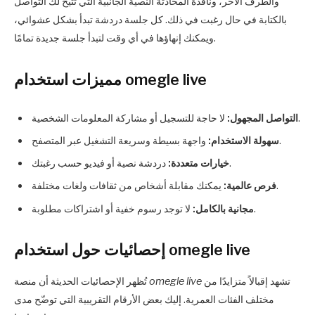
والطرف الآخر، ونافذة المحادثة النصية الجانبية التي تتيح لك التواصل
بالكتابة في حال رغبت في ذلك. كل جلسة دردشة تبدأ بشكل عشوائي،
ويمكنك إنهاؤها في أي وقت لتبدأ جلسة جديدة تمامًا.
مميزات استخدام omegle live
لا حاجة للتسجيل أو مشاركة المعلومات الشخصية.
التواصل المجهول:
واجهة بسيطة وسريعة التشغيل عبر المتصفح.
سهولة الاستخدام:
دردشة نصية أو فيديو حسب رغبتك.
خيارات متعددة:
يمكنك مقابلة أشخاص من ثقافات ولغات مختلفة.
فرص عالمية:
لا توجد رسوم خفية أو اشتراكات مطلوبة.
مجانية بالكامل:
إحصائيات حول استخدام omegle live
تشهد إقبالاً متزايدًا من
omegle live
تُظهر الإحصائيات الحديثة أن منصة
مختلف الفئات العمرية. إليك بعض الأرقام التقريبية التي توضّح مدى