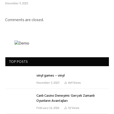
November 9, 2025
Comments are closed.
TOP POSTS
vinyl games – vinyl
November 5, 2025
469
Views
Canlı Casino Deneyimi: Gerçek Zamanlı
Oyunların Avantajları
February 16, 2026
52
Views