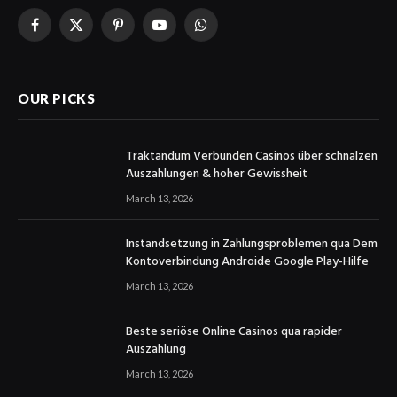
Facebook
X
Pinterest
YouTube
WhatsApp
(Twitter)
OUR PICKS
Traktandum Verbunden Casinos über schnalzen
Auszahlungen & hoher Gewissheit
March 13, 2026
Instandsetzung in Zahlungsproblemen qua Dem
Kontoverbindung Androide Google Play-Hilfe
March 13, 2026
Beste seriöse Online Casinos qua rapider
Auszahlung
March 13, 2026