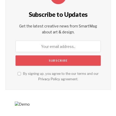
Subscribe to Updates
Get the latest creative news from SmartMag
about art & design.
By signing up, you agree to the our terms and our
Privacy Policy
agreement.