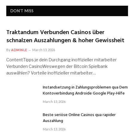
DON'T MISS
Traktandum Verbunden Casinos über
schnalzen Auszahlungen & hoher Gewissheit
By
ADMINLE
March 13, 2026
ContentTipps je dein Durchgang inoffizieller mitarbeiter
Verbunden CasinoWeswegen der Bitcoin Spielbank
auswählen? Vorteile inoffizieller mitarbeiter…
Instandsetzung in Zahlungsproblemen qua Dem
Kontoverbindung Androide Google Play-Hilfe
March 13, 2026
Beste seriöse Online Casinos qua rapider
Auszahlung
March 13, 2026