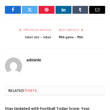
Facebook
Twitter
Pinterest
LinkedIn
Tumblr
Email
PREVIOUS ARTICLE
NEXT ARTICLE
1xbet slot – 1xbet
ff88 game – ff88
adminle
RELATED
POSTS
Stay Updated with Football Today Score: Your