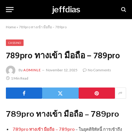
jeffdias
Home
»
789pro ทางเข้า มือถือ – 789pro
CASSINO
789pro ทางเข้า มือถือ – 789pro
By
ADMINLE
November 12, 2025
No Comments
1 Min Read
789pro ทางเข้า มือถือ – 789pro
789pro ทางเข้า มือถือ – 789pro
– ในยุคดิจิทัลนี้ การเข้าถึง