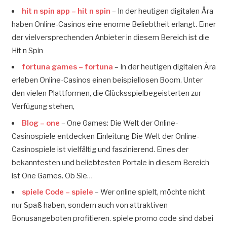
hit n spin app – hit n spin
– In der heutigen digitalen Ära
haben Online-Casinos eine enorme Beliebtheit erlangt. Einer
der vielversprechenden Anbieter in diesem Bereich ist die
Hit n Spin
fortuna games – fortuna
– In der heutigen digitalen Ära
erleben Online-Casinos einen beispiellosen Boom. Unter
den vielen Plattformen, die Glücksspielbegeisterten zur
Verfügung stehen,
Blog – one
– One Games: Die Welt der Online-
Casinospiele entdecken Einleitung Die Welt der Online-
Casinospiele ist vielfältig und faszinierend. Eines der
bekanntesten und beliebtesten Portale in diesem Bereich
ist One Games. Ob Sie…
spiele Code – spiele
– Wer online spielt, möchte nicht
nur Spaß haben, sondern auch von attraktiven
Bonusangeboten profitieren. spiele promo code sind dabei