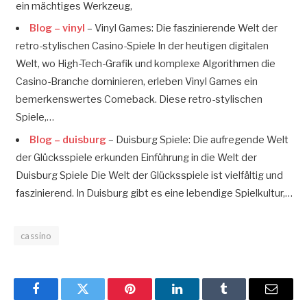
ein mächtiges Werkzeug,
Blog – vinyl
– Vinyl Games: Die faszinierende Welt der
retro-stylischen Casino-Spiele In der heutigen digitalen
Welt, wo High-Tech-Grafik und komplexe Algorithmen die
Casino-Branche dominieren, erleben Vinyl Games ein
bemerkenswertes Comeback. Diese retro-stylischen
Spiele,…
Blog – duisburg
– Duisburg Spiele: Die aufregende Welt
der Glücksspiele erkunden Einführung in die Welt der
Duisburg Spiele Die Welt der Glücksspiele ist vielfältig und
faszinierend. In Duisburg gibt es eine lebendige Spielkultur,…
cassino
Facebook
Twitter
Pinterest
LinkedIn
Tumblr
Email