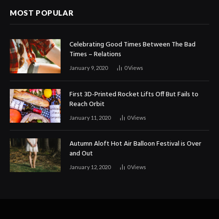
MOST POPULAR
Celebrating Good Times Between The Bad
Times – Relations
January 9, 2020
0
Views
First 3D-Printed Rocket Lifts Off But Fails to
Reach Orbit
January 11, 2020
0
Views
Autumn Aloft Hot Air Balloon Festival is Over
and Out
January 12, 2020
0
Views