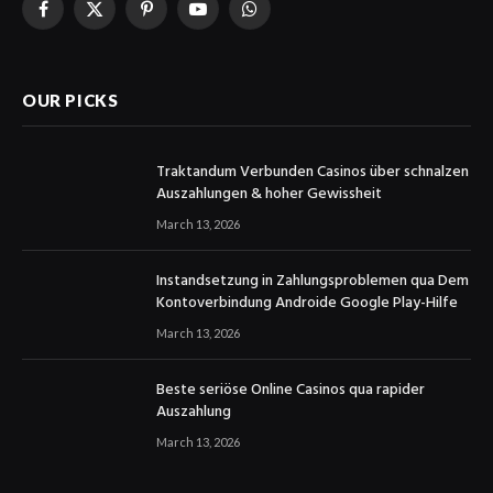
Facebook
X
Pinterest
YouTube
WhatsApp
(Twitter)
OUR PICKS
Traktandum Verbunden Casinos über schnalzen
Auszahlungen & hoher Gewissheit
March 13, 2026
Instandsetzung in Zahlungsproblemen qua Dem
Kontoverbindung Androide Google Play-Hilfe
March 13, 2026
Beste seriöse Online Casinos qua rapider
Auszahlung
March 13, 2026