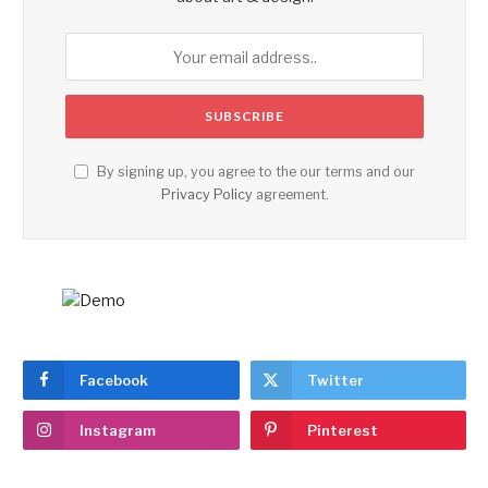
By signing up, you agree to the our terms and our
Privacy Policy
agreement.
Facebook
Twitter
Instagram
Pinterest