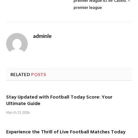
premier league ist Ihr Casino. –
premier league
adminle
RELATED
POSTS
Stay Updated with Football Today Score: Your
Ultimate Guide
March 13, 2026
Experience the Thrill of Live Football Matches Today