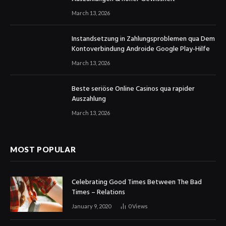
March 13, 2026
Instandsetzung in Zahlungsproblemen qua Dem
Kontoverbindung Androide Google Play-Hilfe
March 13, 2026
Beste seriöse Online Casinos qua rapider
Auszahlung
March 13, 2026
MOST POPULAR
Celebrating Good Times Between The Bad
Times – Relations
January 9, 2020
0
Views