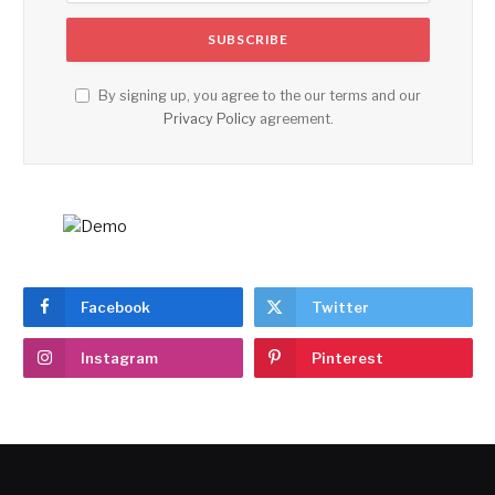
By signing up, you agree to the our terms and our
Privacy Policy
agreement.
Facebook
Twitter
Instagram
Pinterest