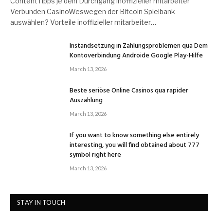
ContentTipps je dein Durchgang inoffizieller mitarbeiter
Verbunden CasinoWeswegen der Bitcoin Spielbank
auswählen? Vorteile inoffizieller mitarbeiter…
Instandsetzung in Zahlungsproblemen qua Dem
Kontoverbindung Androide Google Play-Hilfe
March 13, 2026
Beste seriöse Online Casinos qua rapider
Auszahlung
March 13, 2026
If you want to know something else entirely
interesting, you will find obtained about 777
symbol right here
March 13, 2026
STAY IN TOUCH