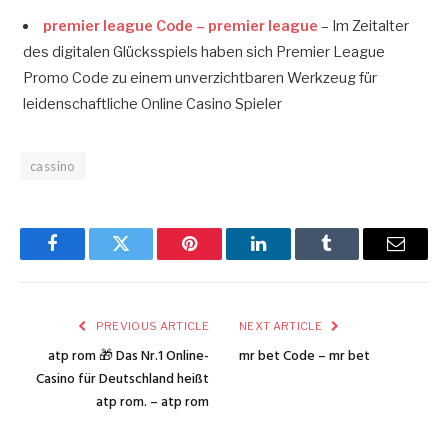
premier league Code – premier league
– Im Zeitalter
des digitalen Glücksspiels haben sich Premier League
Promo Code zu einem unverzichtbaren Werkzeug für
leidenschaftliche Online Casino Spieler
cassino
Facebook
Twitter
Pinterest
LinkedIn
Tumblr
Email
PREVIOUS ARTICLE
NEXT ARTICLE
atp rom 🎁 Das Nr.1 Online-
mr bet Code – mr bet
Casino für Deutschland heißt
atp rom. – atp rom