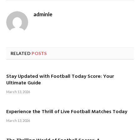
adminle
RELATED
POSTS
Stay Updated with Football Today Score: Your
Ultimate Guide
March 13, 2026
Experience the Thrill of Live Football Matches Today
March 13, 2026