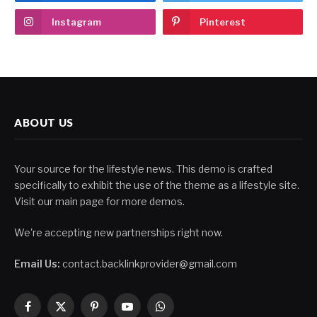
Instagram
Pinterest
ABOUT US
Your source for the lifestyle news. This demo is crafted
specifically to exhibit the use of the theme as a lifestyle site.
Visit our main page for more demos.
We're accepting new partnerships right now.
Email Us:
contact.backlinkprovider@gmail.com
Facebook
X
Pinterest
YouTube
WhatsApp