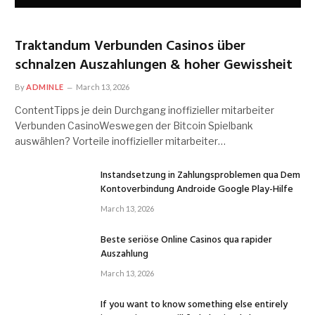
Traktandum Verbunden Casinos über
schnalzen Auszahlungen & hoher Gewissheit
By
ADMINLE
March 13, 2026
ContentTipps je dein Durchgang inoffizieller mitarbeiter
Verbunden CasinoWeswegen der Bitcoin Spielbank
auswählen? Vorteile inoffizieller mitarbeiter…
Instandsetzung in Zahlungsproblemen qua Dem
Kontoverbindung Androide Google Play-Hilfe
March 13, 2026
Beste seriöse Online Casinos qua rapider
Auszahlung
March 13, 2026
If you want to know something else entirely