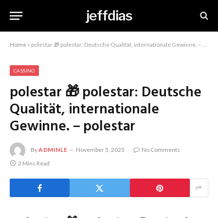
jeffdias
Home
»
polestar 🎁 polestar: Deutsche Qualität, internationale Gewinne. – polestar
CASSINO
polestar 🎁 polestar: Deutsche
Qualität, internationale
Gewinne. – polestar
By
ADMINLE
November 5, 2025
No Comments
2 Mins Read