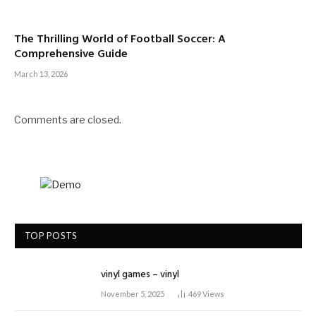
The Thrilling World of Football Soccer: A
Comprehensive Guide
March 13, 2026
Comments are closed.
TOP POSTS
vinyl games – vinyl
November 5, 2025
469
Views