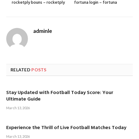
rocketply bouns – rocketply
fortuna login – fortuna
adminle
RELATED
POSTS
Stay Updated with Football Today Score: Your
Ultimate Guide
March 13, 2026
Experience the Thrill of Live Football Matches Today
March 13, 2026