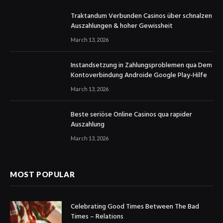
Traktandum Verbunden Casinos über schnalzen
Auszahlungen & hoher Gewissheit
March 13, 2026
Instandsetzung in Zahlungsproblemen qua Dem
Kontoverbindung Androide Google Play-Hilfe
March 13, 2026
Beste seriöse Online Casinos qua rapider
Auszahlung
March 13, 2026
MOST POPULAR
Celebrating Good Times Between The Bad
Times – Relations