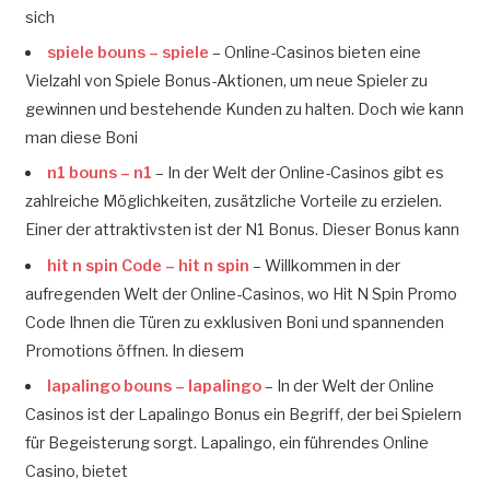
sich
spiele bouns – spiele
– Online-Casinos bieten eine
Vielzahl von Spiele Bonus-Aktionen, um neue Spieler zu
gewinnen und bestehende Kunden zu halten. Doch wie kann
man diese Boni
n1 bouns – n1
– In der Welt der Online-Casinos gibt es
zahlreiche Möglichkeiten, zusätzliche Vorteile zu erzielen.
Einer der attraktivsten ist der N1 Bonus. Dieser Bonus kann
hit n spin Code – hit n spin
– Willkommen in der
aufregenden Welt der Online-Casinos, wo Hit N Spin Promo
Code Ihnen die Türen zu exklusiven Boni und spannenden
Promotions öffnen. In diesem
lapalingo bouns – lapalingo
– In der Welt der Online
Casinos ist der Lapalingo Bonus ein Begriff, der bei Spielern
für Begeisterung sorgt. Lapalingo, ein führendes Online
Casino, bietet