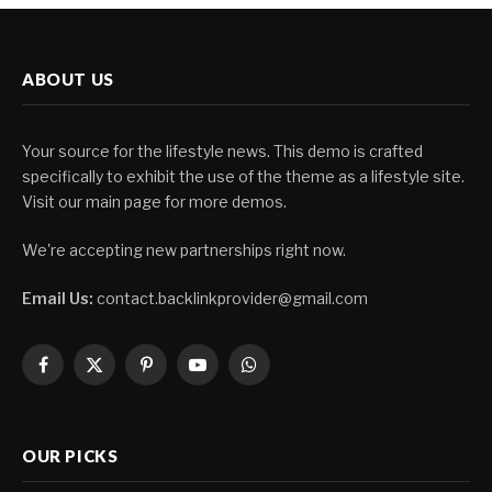
ABOUT US
Your source for the lifestyle news. This demo is crafted
specifically to exhibit the use of the theme as a lifestyle site.
Visit our main page for more demos.
We're accepting new partnerships right now.
Email Us:
contact.backlinkprovider@gmail.com
Facebook
X
Pinterest
YouTube
WhatsApp
(Twitter)
OUR PICKS