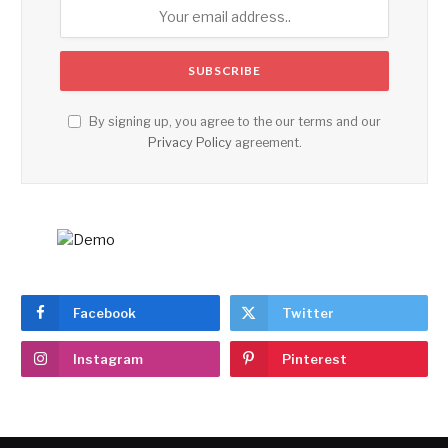
By signing up, you agree to the our terms and our
Privacy Policy
agreement.
Facebook
Twitter
Instagram
Pinterest