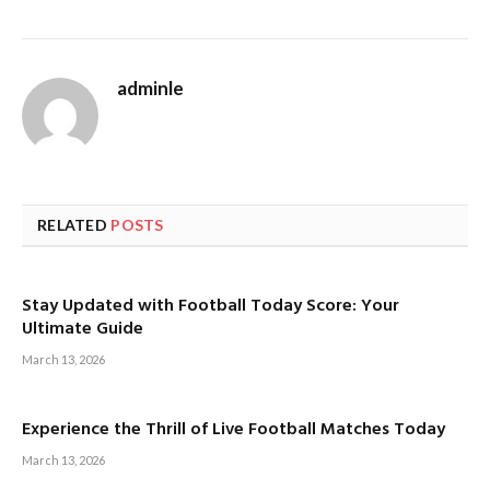
adminle
RELATED
POSTS
Stay Updated with Football Today Score: Your
Ultimate Guide
March 13, 2026
Experience the Thrill of Live Football Matches Today
March 13, 2026