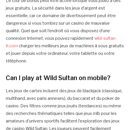
Le tour de bonus peut être activé lorsque vous jouez à des
jeux gratuits. La sécurité dans les jeux d’argent est
essentielle, car ce domaine de divertissement peut être
dangereux si vous tombez sur un casino de mauvaise
qualité. Quel que soit l’endroit où vous disposez d’une
connexion Internet, vous pouvez rapidement
wild-sultan-
fr.com
charger les meilleurs jeux de machines à sous gratuits
et jouer depuis votre ordinateur, votre tablette ou votre
téléphone.
Can I play at Wild Sultan on mobile?
Les jeux de cartes incluent des jeux de blackjack (classique,
multihand, avec paris annexes), du baccarat et du poker de
casino. Des filtres comme jeux joués (tendances) ou même
des recherches thématiques telles que jeux mlb pour les
amateurs d’univers sportifs facilitent l’exploration des jeux
de casino Wild Sultan. Les joueurs peuvent facilement