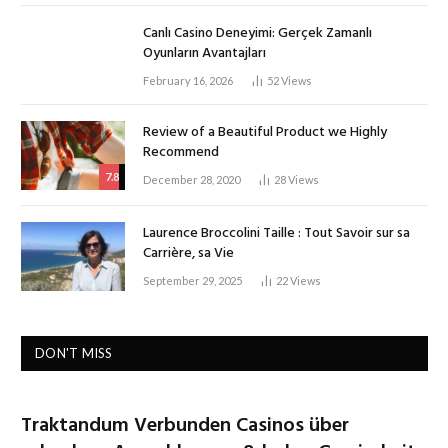
Canlı Casino Deneyimi: Gerçek Zamanlı
Oyunların Avantajları
February 16, 2026
52
Views
Review of a Beautiful Product we Highly
Recommend
7.8
December 28, 2020
28
Views
Laurence Broccolini Taille : Tout Savoir sur sa
Carrière, sa Vie
September 29, 2025
22
Views
DON'T MISS
Traktandum Verbunden Casinos über