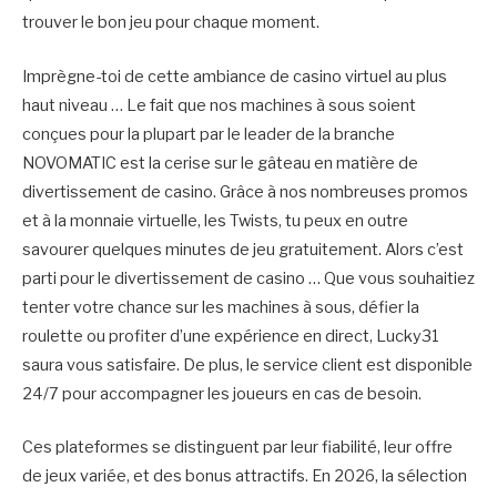
trouver le bon jeu pour chaque moment.
Imprègne-toi de cette ambiance de casino virtuel au plus
haut niveau … Le fait que nos machines à sous soient
conçues pour la plupart par le leader de la branche
NOVOMATIC est la cerise sur le gâteau en matière de
divertissement de casino. Grâce à nos nombreuses promos
et à la monnaie virtuelle, les Twists, tu peux en outre
savourer quelques minutes de jeu gratuitement. Alors c’est
parti pour le divertissement de casino … Que vous souhaitiez
tenter votre chance sur les machines à sous, défier la
roulette ou profiter d’une expérience en direct, Lucky31
saura vous satisfaire. De plus, le service client est disponible
24/7 pour accompagner les joueurs en cas de besoin.
Ces plateformes se distinguent par leur fiabilité, leur offre
de jeux variée, et des bonus attractifs. En 2026, la sélection