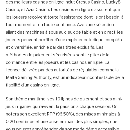
des meilleurs casinos en ligne inclut Cresus Casino, Lucky8
Casino, et Azur Casino. Les casinos en ligne s’assurent que
les joueurs reçoivent toute l’assistance dont ils ont besoin, à
tout moment et en toute confiance. Avec une sélection
allant des machines à sous aux jeux de table et en direct, les
joueurs peuvent profiter d’une expérience ludique complète
et diversifiée, enrichie par des titres exclusifs. Les
méthodes de paiement sécurisées sont le pilier de la
confiance entre les joueurs et les casinos en ligne. La
licence, délivrée par des autorités de régulation comme la
Malta Gaming Authority, est un indicateur incontestable de la
fiabilité d’un casino en ligne.
Son thème maritime, ses 10 lignes de paiement et ses mini-
jeux in-game, qui ravivent la passion à chaque session. On
notera son excellent RTP (96,50%), des mises minimales à
0.20 centimes et une prise en main des plus simples, que
vous pourrez appréhender via son mode démo accessible