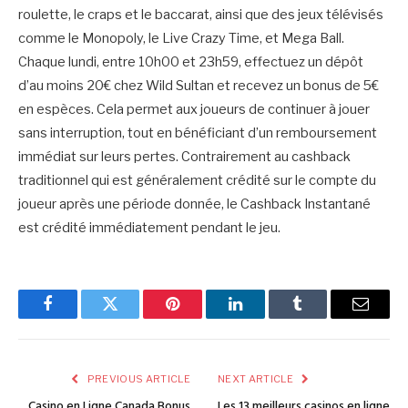
roulette, le craps et le baccarat, ainsi que des jeux télévisés
comme le Monopoly, le Live Crazy Time, et Mega Ball.
Chaque lundi, entre 10h00 et 23h59, effectuez un dépôt
d’au moins 20€ chez Wild Sultan et recevez un bonus de 5€
en espèces. Cela permet aux joueurs de continuer à jouer
sans interruption, tout en bénéficiant d’un remboursement
immédiat sur leurs pertes. Contrairement au cashback
traditionnel qui est généralement crédité sur le compte du
joueur après une période donnée, le Cashback Instantané
est crédité immédiatement pendant le jeu.
Facebook
Twitter
Pinterest
LinkedIn
Tumblr
Email
PREVIOUS ARTICLE
NEXT ARTICLE
Casino en Ligne Canada Bonus
Les 13 meilleurs casinos en ligne