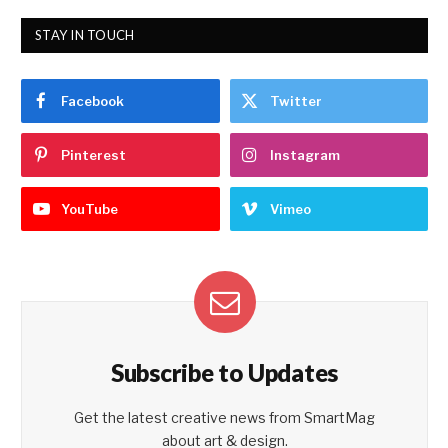
STAY IN TOUCH
Facebook
Twitter
Pinterest
Instagram
YouTube
Vimeo
Subscribe to Updates
Get the latest creative news from SmartMag
about art & design.