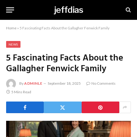
jeffdias
Home
»
5 Fascinating Facts About the Gallagher Fenwick Family
NEWS
5 Fascinating Facts About the
Gallagher Fenwick Family
By
ADMINLE
September 18, 2025
No Comments
5 Mins Read