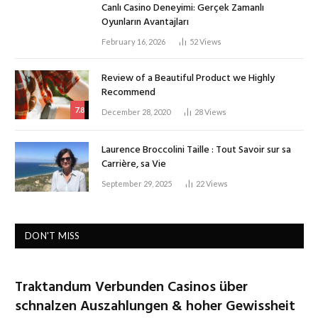
Canlı Casino Deneyimi: Gerçek Zamanlı
Oyunların Avantajları
February 16, 2026
52
Views
Review of a Beautiful Product we Highly
Recommend
7.8
December 28, 2020
28
Views
Laurence Broccolini Taille : Tout Savoir sur sa
Carrière, sa Vie
September 29, 2025
22
Views
DON'T MISS
Traktandum Verbunden Casinos über
schnalzen Auszahlungen & hoher Gewissheit