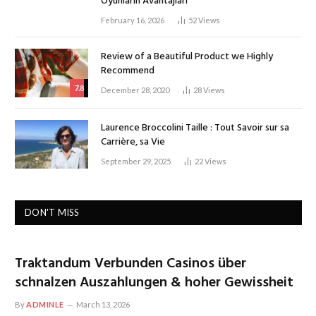
Oyunların Avantajları
February 16, 2026
52
Views
Review of a Beautiful Product we Highly
Recommend
7.8
December 28, 2020
28
Views
Laurence Broccolini Taille : Tout Savoir sur sa
Carrière, sa Vie
September 29, 2025
22
Views
DON'T MISS
Traktandum Verbunden Casinos über
schnalzen Auszahlungen & hoher Gewissheit
By
ADMINLE
March 13, 2026