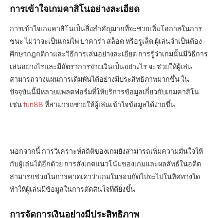
การเข้าใจเกมคาสิโนอย่างละเอียด
การเข้าใจเกมคาสิโนเป็นสิ่งสำคัญมากที่จะช่วยเพิ่มโอกาสในการ
ชนะ ไม่ว่าจะเป็นเกมไพ่ บาคาร่า สล็อต หรือรูเล็ต ผู้เล่นจำเป็นต้อง
ศึกษากฎกติกาและวิธีการเล่นอย่างละเอียด การรู้ว่าเกมนั้นมีวิธีการ
เล่นอย่างไรและมีอัตราการจ่ายเงินเป็นอย่างไร จะช่วยให้ผู้เล่น
สามารถวางแผนการเดิมพันได้อย่างมีประสิทธิภาพมากขึ้น ใน
ปัจจุบันนี้มีหลายแพลตฟอร์มที่ให้บริการข้อมูลเกี่ยวกับเกมคาสิโน
เช่น
fun88
ที่สามารถช่วยให้ผู้เล่นเข้าใจข้อมูลได้ง่ายขึ้น
นอกจากนี้ การวิเคราะห์สถิติของเกมยังสามารถเพิ่มความมั่นใจให้
กับผู้เล่นได้อีกด้วย การสังเกตแนวโน้มของเกมและผลลัพธ์ในอดีต
สามารถช่วยในการคาดเดาว่าเกมในรอบถัดไปจะไปในทิศทางใด
ทำให้ผู้เล่นมีข้อมูลในการตัดสินใจที่ดียิ่งขึ้น
การจัดการเงินอย่างมีประสิทธิภาพ