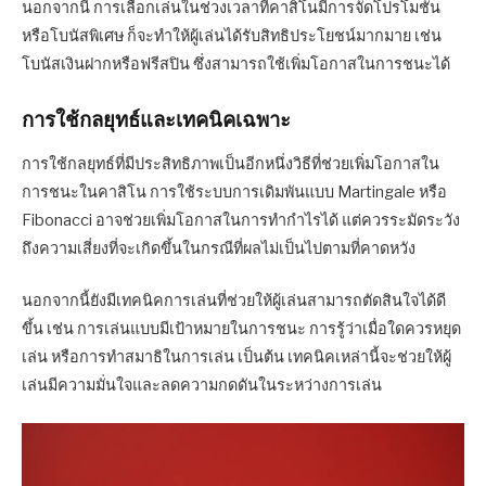
นอกจากนี้ การเลือกเล่นในช่วงเวลาที่คาสิโนมีการจัดโปรโมชั่น
หรือโบนัสพิเศษ ก็จะทำให้ผู้เล่นได้รับสิทธิประโยชน์มากมาย เช่น
โบนัสเงินฝากหรือฟรีสปิน ซึ่งสามารถใช้เพิ่มโอกาสในการชนะได้
การใช้กลยุทธ์และเทคนิคเฉพาะ
การใช้กลยุทธ์ที่มีประสิทธิภาพเป็นอีกหนึ่งวิธีที่ช่วยเพิ่มโอกาสใน
การชนะในคาสิโน การใช้ระบบการเดิมพันแบบ Martingale หรือ
Fibonacci อาจช่วยเพิ่มโอกาสในการทำกำไรได้ แต่ควรระมัดระวัง
ถึงความเสี่ยงที่จะเกิดขึ้นในกรณีที่ผลไม่เป็นไปตามที่คาดหวัง
นอกจากนี้ยังมีเทคนิคการเล่นที่ช่วยให้ผู้เล่นสามารถตัดสินใจได้ดี
ขึ้น เช่น การเล่นแบบมีเป้าหมายในการชนะ การรู้ว่าเมื่อใดควรหยุด
เล่น หรือการทำสมาธิในการเล่น เป็นต้น เทคนิคเหล่านี้จะช่วยให้ผู้
เล่นมีความมั่นใจและลดความกดดันในระหว่างการเล่น