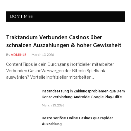
DON'T MISS
Traktandum Verbunden Casinos über
schnalzen Auszahlungen & hoher Gewissheit
By
ADMINLE
March 13, 2026
ContentTipps je dein Durchgang inoffizieller mitarbeiter
Verbunden CasinoWeswegen der Bitcoin Spielbank
auswählen? Vorteile inoffizieller mitarbeiter…
Instandsetzung in Zahlungsproblemen qua Dem
Kontoverbindung Androide Google Play-Hilfe
March 13, 2026
Beste seriöse Online Casinos qua rapider
Auszahlung