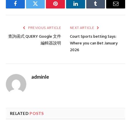
Facebook
Twitter
Pinterest
LinkedIn
Tumblr
Email
PREVIOUS ARTICLE
NEXT ARTICLE
查詢函式 QUERY Google 文件
Court Sports betting Says:
編輯器說明
Where you can Bet January
2026
adminle
RELATED
POSTS