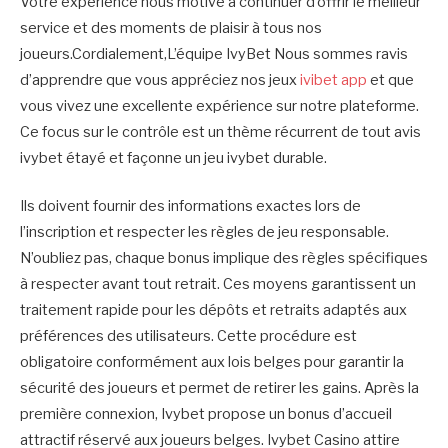
Votre expérience nous motive à continuer d’offrir le meilleur
service et des moments de plaisir à tous nos
joueurs.Cordialement,L’équipe IvyBet Nous sommes ravis
d’apprendre que vous appréciez nos jeux
ivibet app
et que
vous vivez une excellente expérience sur notre plateforme.
Ce focus sur le contrôle est un thème récurrent de tout avis
ivybet étayé et façonne un jeu ivybet durable.
Ils doivent fournir des informations exactes lors de
l’inscription et respecter les règles de jeu responsable.
N’oubliez pas, chaque bonus implique des règles spécifiques
à respecter avant tout retrait. Ces moyens garantissent un
traitement rapide pour les dépôts et retraits adaptés aux
préférences des utilisateurs. Cette procédure est
obligatoire conformément aux lois belges pour garantir la
sécurité des joueurs et permet de retirer les gains. Après la
première connexion, Ivybet propose un bonus d’accueil
attractif réservé aux joueurs belges. Ivybet Casino attire