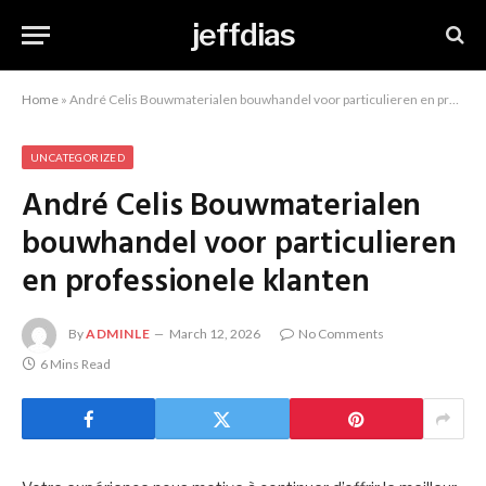
jeffdias
Home
»
André Celis Bouwmaterialen bouwhandel voor particulieren en professionele klanten
UNCATEGORIZED
André Celis Bouwmaterialen
bouwhandel voor particulieren
en professionele klanten
By
ADMINLE
March 12, 2026
No Comments
6 Mins Read