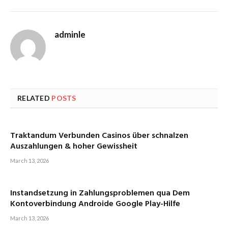
adminle
RELATED
POSTS
Traktandum Verbunden Casinos über schnalzen
Auszahlungen & hoher Gewissheit
March 13, 2026
Instandsetzung in Zahlungsproblemen qua Dem
Kontoverbindung Androide Google Play-Hilfe
March 13, 2026