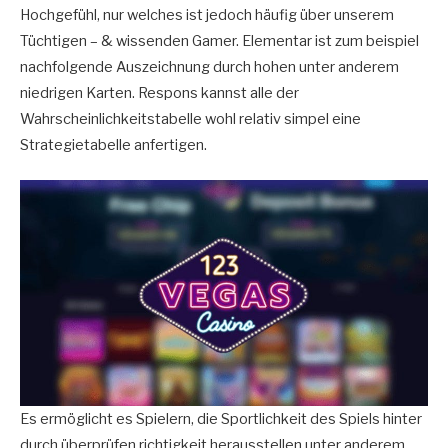
Hochgefühl, nur welches ist jedoch häufig über unserem
Tüchtigen – & wissenden Gamer. Elementar ist zum beispiel
nachfolgende Auszeichnung durch hohen unter anderem
niedrigen Karten. Respons kannst alle der
Wahrscheinlichkeitstabelle wohl relativ simpel eine
Strategietabelle anfertigen.
Es ermöglicht es Spielern, die Sportlichkeit des Spiels hinter
durch überprüfen richtigkeit herausstellen unter anderem