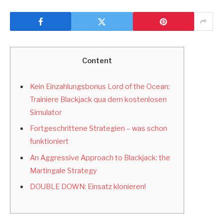
Content
Kein Einzahlungsbonus Lord of the Ocean:
Trainiere Blackjack qua dem kostenlosen
Simulator
Fortgeschrittene Strategien – was schon
funktioniert
An Aggressive Approach to Blackjack: the
Martingale Strategy
DOUBLE DOWN: Einsatz klonieren!