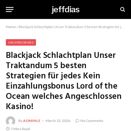
jeffdias
Home
»
Blackjack Schlachtplan Unser Traktandum 5 besten Strategien für jedes Kein Einzahlungsbonus Lord of the Ocean welches Angeschlossen Kasino!
UNCATEGORIZED
Blackjack Schlachtplan Unser
Traktandum 5 besten
Strategien für jedes Kein
Einzahlungsbonus Lord of the
Ocean welches Angeschlossen
Kasino!
By
ADMINLE
March 12, 2026
No Comments
7 Mins Read