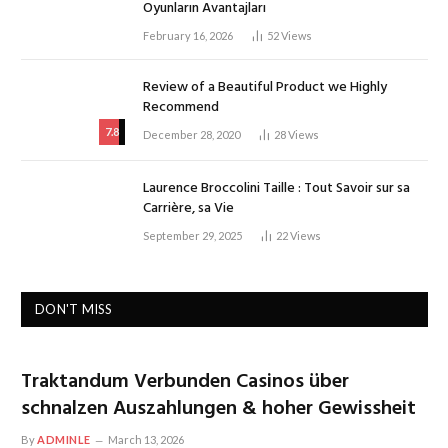
Oyunların Avantajları
February 16, 2026
52
Views
Review of a Beautiful Product we Highly
Recommend
7.8
December 28, 2020
28
Views
Laurence Broccolini Taille : Tout Savoir sur sa
Carrière, sa Vie
September 29, 2025
22
Views
DON'T MISS
Traktandum Verbunden Casinos über
schnalzen Auszahlungen & hoher Gewissheit
By
ADMINLE
March 13, 2026