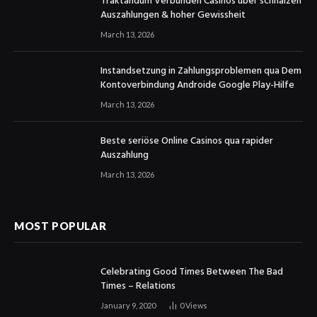
Traktandum Verbunden Casinos über schnalzen
Auszahlungen & hoher Gewissheit
March 13, 2026
Instandsetzung in Zahlungsproblemen qua Dem
Kontoverbindung Androide Google Play-Hilfe
March 13, 2026
Beste seriöse Online Casinos qua rapider
Auszahlung
March 13, 2026
MOST POPULAR
Celebrating Good Times Between The Bad
Times – Relations
January 9, 2020
0
Views