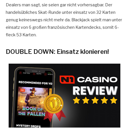
Dealers man sagt, sie seien gar nicht vorhersagbar. Der
handelsübliches Skat-Runde unter einsatz von 32 Karten
genug keineswegs nicht mehr da. Blackjack spielt man unter
einsatz von 6 großen französischen Kartendecks, somit 6-
fleck 53 Karten.
DOUBLE DOWN: Einsatz klonieren!