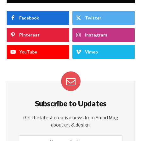
Facebook
Twitter
Pinterest
Instagram
YouTube
Vimeo
Subscribe to Updates
Get the latest creative news from SmartMag
about art & design.