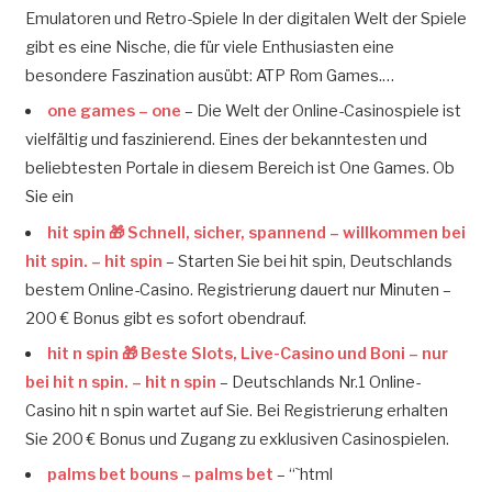
Emulatoren und Retro-Spiele In der digitalen Welt der Spiele
gibt es eine Nische, die für viele Enthusiasten eine
besondere Faszination ausübt: ATP Rom Games.…
one games – one
– Die Welt der Online-Casinospiele ist
vielfältig und faszinierend. Eines der bekanntesten und
beliebtesten Portale in diesem Bereich ist One Games. Ob
Sie ein
hit spin 🎁 Schnell, sicher, spannend – willkommen bei
hit spin. – hit spin
– Starten Sie bei hit spin, Deutschlands
bestem Online-Casino. Registrierung dauert nur Minuten –
200 € Bonus gibt es sofort obendrauf.
hit n spin 🎁 Beste Slots, Live-Casino und Boni – nur
bei hit n spin. – hit n spin
– Deutschlands Nr.1 Online-
Casino hit n spin wartet auf Sie. Bei Registrierung erhalten
Sie 200 € Bonus und Zugang zu exklusiven Casinospielen.
palms bet bouns – palms bet
– “`html