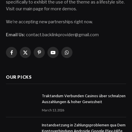
specifically to exhibit the use of the theme as a lifestyle site.
Visit our main page for more demos.
We're accepting new partnerships right now.
Email Us:
contact.backlinkprovider@gmail.com
Facebook
X
Pinterest
YouTube
WhatsApp
(Twitter)
OUR PICKS
Traktandum Verbunden Casinos über schnalzen
Auszahlungen & hoher Gewissheit
March 13, 2026
Instandsetzung in Zahlungsproblemen qua Dem
Kontoverbindung Androide Google Play-Hilfe