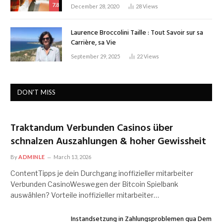
7.8
December 28, 2020
28
Views
Laurence Broccolini Taille : Tout Savoir sur sa
Carrière, sa Vie
September 29, 2025
22
Views
DON'T MISS
Traktandum Verbunden Casinos über
schnalzen Auszahlungen & hoher Gewissheit
By
ADMINLE
March 13, 2026
ContentTipps je dein Durchgang inoffizieller mitarbeiter
Verbunden CasinoWeswegen der Bitcoin Spielbank
auswählen? Vorteile inoffizieller mitarbeiter…
Instandsetzung in Zahlungsproblemen qua Dem