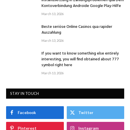
Instandsetzung in Zahlungsproblemen qua Dem
Kontoverbindung Androide Google Play-Hilfe
March 13, 2026
Beste seriöse Online Casinos qua rapider
Auszahlung
March 13, 2026
If you want to know something else entirely
interesting, you will find obtained about 777
symbol right here
March 13, 2026
STAY IN TOUCH
Facebook
Twitter
Pinterest
Instagram