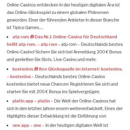
Online-Casinos entdecken In der heutigen digitalen Ära ist
das Online-Glücksspiel zu einem globalen Phänomen
geworden. Einer der führenden Anbieter in dieser Branche
ist Tipico Games.…
atp rom 🎁 Das Nr.1 Online-Casino für Deutschland
heißt atp rom. – atp rom
– atp rom – Deutschlands bestes
Online-Casino! Sichern Sie sich bei Anmeldung 200 € Bonus
und genießen Sie Slots, Live-Casino und mehr.
kostenlos 🎁 Ihre Glücksquelle im Internet: kostenlos.
– kostenlos
– Deutschlands bestes Online-Casino
kostenlos bietet neue Chancen: Registrieren Sie sich und
starten Sie mit 200 € Bonus ins Spielvergnügen.
platin app – platin
– Die Welt der Online-Casinos hat
sich in den letzten Jahren enorm weiterentwickelt. Eines der
Highlights dieser Entwicklung ist die Einführung von
one app – one
– In der heutigen digitalen Welt ist