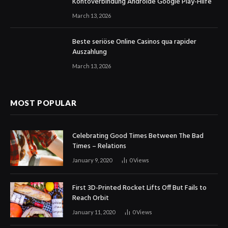
Kontoverbindung Androide Google Play-Hilfe
March 13, 2026
Beste seriöse Online Casinos qua rapider
Auszahlung
March 13, 2026
MOST POPULAR
Celebrating Good Times Between The Bad
Times – Relations
January 9, 2020
0
Views
First 3D-Printed Rocket Lifts Off But Fails to
Reach Orbit
January 11, 2020
0
Views