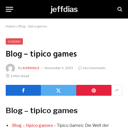
jeffdias
Home
»
Blog – tipico games
CASSINO
Blog – tipico games
By
ADMINLE
November 5, 2025
No Comments
2 Mins Read
Blog – tipico games
Blog – tipico games
– Tipico Games: Die Welt der