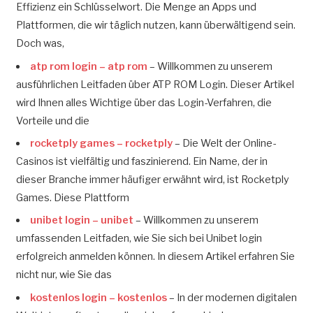
Effizienz ein Schlüsselwort. Die Menge an Apps und
Plattformen, die wir täglich nutzen, kann überwältigend sein.
Doch was,
atp rom login – atp rom
– Willkommen zu unserem
ausführlichen Leitfaden über ATP ROM Login. Dieser Artikel
wird Ihnen alles Wichtige über das Login-Verfahren, die
Vorteile und die
rocketply games – rocketply
– Die Welt der Online-
Casinos ist vielfältig und faszinierend. Ein Name, der in
dieser Branche immer häufiger erwähnt wird, ist Rocketply
Games. Diese Plattform
unibet login – unibet
– Willkommen zu unserem
umfassenden Leitfaden, wie Sie sich bei Unibet login
erfolgreich anmelden können. In diesem Artikel erfahren Sie
nicht nur, wie Sie das
kostenlos login – kostenlos
– In der modernen digitalen