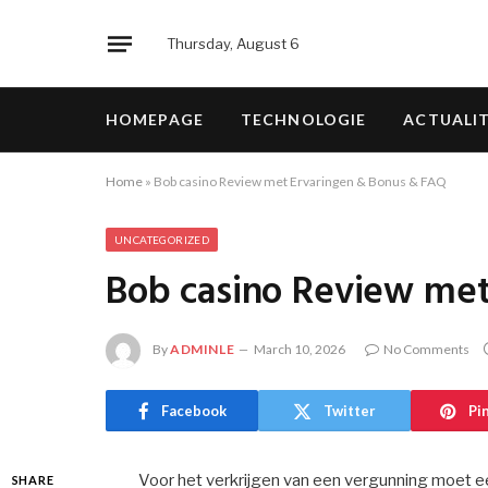
Thursday, August 6
HOMEPAGE
TECHNOLOGIE
ACTUALI
Home
»
Bob casino Review met Ervaringen & Bonus & FAQ
UNCATEGORIZED
Bob casino Review me
By
ADMINLE
March 10, 2026
No Comments
Facebook
Twitter
Pi
Voor het verkrijgen van een vergunning moet e
SHARE