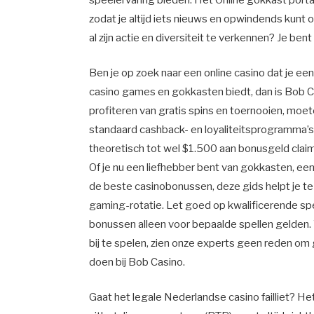
speelervaring bieden. Het Online gokkast porta
zodat je altijd iets nieuws en opwindends kunt
al zijn actie en diversiteit te verkennen? Je ben
Ben je op zoek naar een online casino dat je 
casino games en gokkasten biedt, dan is Bob C
profiteren van gratis spins en toernooien, moet
standaard cashback- en loyaliteitsprogramma’s
theoretisch tot wel $1.500 aan bonusgeld claime
Of je nu een liefhebber bent van gokkasten, een
de beste casinobonussen, deze gids helpt je te 
gaming-rotatie. Let goed op kwalificerende s
bonussen alleen voor bepaalde spellen gelden. 
bij te spelen, zien onze experts geen reden om
doen bij Bob Casino.
Gaat het legale Nederlandse casino failliet? He