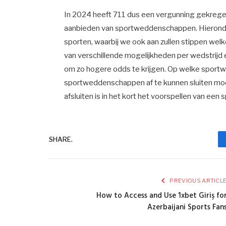
In 2024 heeft 711 dus een vergunning gekrege
aanbieden van sportweddenschappen. Hieronde
sporten, waarbij we ook aan zullen stippen welk
van verschillende mogelijkheden per wedstrij
om zo hogere odds te krijgen. Op welke sportwe
sportweddenschappen af te kunnen sluiten m
afsluiten is in het kort het voorspellen van een 
SHARE.
PREVIOUS ARTICL
How to Access and Use 1xbet Giriş fo
Azerbaijani Sports Fan