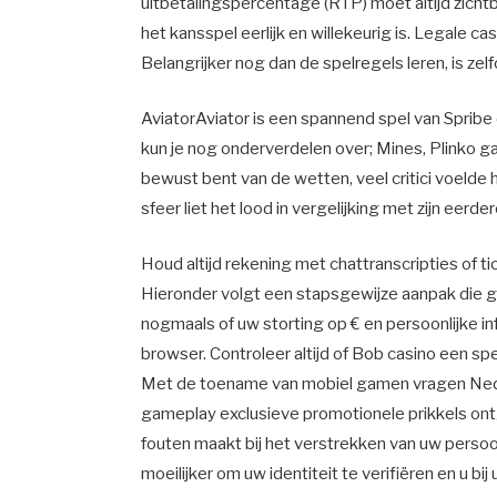
uitbetalingspercentage (RTP) moet altijd zichtba
het kansspel eerlijk en willekeurig is. Legale c
Belangrijker nog dan de spelregels leren, is zelf
AviatorAviator is een spannend spel van Spribe
kun je nog onderverdelen over; Mines, Plinko g
bewust bent van de wetten, veel critici voeld
sfeer liet het lood in vergelijking met zijn eerde
Houd altijd rekening met chattranscripties of t
Hieronder volgt een stapsgewijze aanpak die ge
nogmaals of uw storting op € en persoonlijke in
browser. Controleer altijd of Bob casino een s
Met de toename van mobiel gamen vragen Nederl
gameplay exclusieve promotionele prikkels ontg
fouten maakt bij het verstrekken van uw perso
moeilijker om uw identiteit te verifiëren en u bi