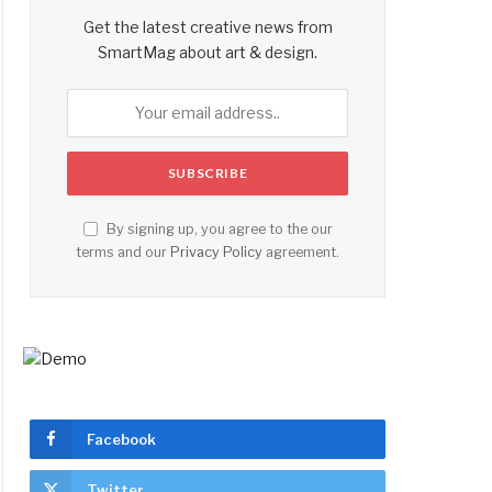
Get the latest creative news from
SmartMag about art & design.
By signing up, you agree to the our
terms and our
Privacy Policy
agreement.
Facebook
Twitter