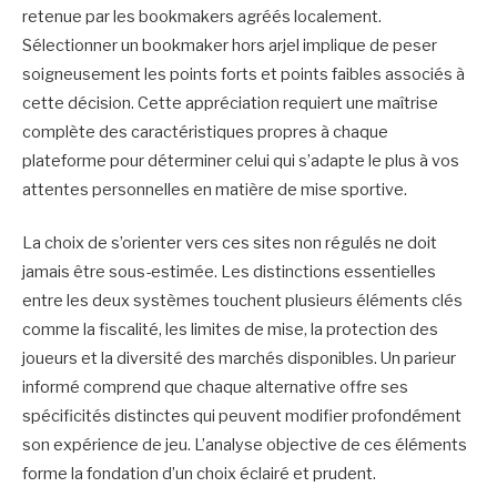
retenue par les bookmakers agréés localement.
Sélectionner un bookmaker hors arjel implique de peser
soigneusement les points forts et points faibles associés à
cette décision. Cette appréciation requiert une maîtrise
complète des caractéristiques propres à chaque
plateforme pour déterminer celui qui s’adapte le plus à vos
attentes personnelles en matière de mise sportive.
La choix de s’orienter vers ces sites non régulés ne doit
jamais être sous-estimée. Les distinctions essentielles
entre les deux systèmes touchent plusieurs éléments clés
comme la fiscalité, les limites de mise, la protection des
joueurs et la diversité des marchés disponibles. Un parieur
informé comprend que chaque alternative offre ses
spécificités distinctes qui peuvent modifier profondément
son expérience de jeu. L’analyse objective de ces éléments
forme la fondation d’un choix éclairé et prudent.