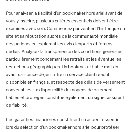
Pour analyser la fiabilité d’un bookmaker hors arjel avant de
vous y inscrire, plusieurs critères essentiels doivent être
examinés avec soin. Commencez par vérifier l’l’historique du
site et sa réputation auprès de la communauté mondiale
des parieurs en explorant les avis d’experts et forums
dédiés. Analysez la transparence des conditions générales,
particulièrement concernant les retraits et les éventuelles
restrictions géographiques. Un bookmaker fiable met en
avant sa licence de jeu, offre un service client réactif
disponible en français, et respecte des délais de versement
convenables. La disponibilité de moyens de paiement
fiables et protégés constitue également un signe rassurant
de fiabilité.
Les garanties financières constituent un aspect essentiel
lors du sélection d’un bookmaker hors arjel pour protéger