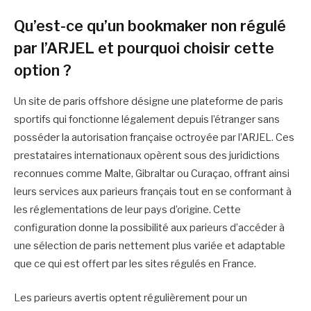
Qu’est-ce qu’un bookmaker non régulé
par l’ARJEL et pourquoi choisir cette
option ?
Un site de paris offshore désigne une plateforme de paris
sportifs qui fonctionne légalement depuis l’étranger sans
posséder la autorisation française octroyée par l’ARJEL. Ces
prestataires internationaux opèrent sous des juridictions
reconnues comme Malte, Gibraltar ou Curaçao, offrant ainsi
leurs services aux parieurs français tout en se conformant à
les réglementations de leur pays d’origine. Cette
configuration donne la possibilité aux parieurs d’accéder à
une sélection de paris nettement plus variée et adaptable
que ce qui est offert par les sites régulés en France.
Les parieurs avertis optent régulièrement pour un