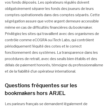
vos fonds déposés. Les opérateurs régulés doivent
obligatoirement séparer les fonds des joueurs de leurs
comptes opérationnels dans des comptes séparés. Cette
ségrégation assure que votre argent demeure accessible
même en cas de difficultés financières du bookmaker.
Privilégiez les sites qui travaillent avec des organismes de
contrôle comme eCOGRA ou iTech Labs, qui contrôlent
périodiquement l’équité des cotes et le correct
fonctionnement des systèmes. La transparence dans les
procédures de retrait, avec des seuils bien établis et des
délais de paiement honorés, témoigne du professionnalisme
et de la fiabilité d’un opérateur international.
Questions fréquentes sur les
bookmakers hors ARJEL
Les parieurs français se demandent légalement de