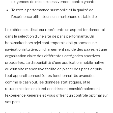
exigences de mise excessivement contraignantes
Testez la performance sur mobile et la qualité de
l’expérience utilisateur sur smartphone et tablette
L’expérience utilisateur représente un aspect fondamental
dans le sélection d’une site de paris performante. Un
bookmaker hors arjel contemporain doit proposer une
navigation intuitive, un chargement rapide des pages, et une
organisation claire des différentes catégories sportives
proposées. La disponibilité d’une application mobile native
ou d’un site responsive facilite de placer des paris depuis
tout appareil connecté. Les fonctionnalités avancées
comme le cash out, les données statistiques, et le
retransmission en direct enrichissent considérablement
l’expérience générale et vous offrent un contrôle optimal sur
vos paris.