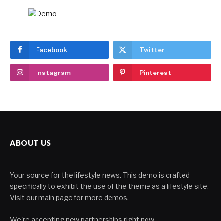
Facebook
Twitter
Instagram
Pinterest
ABOUT US
Your source for the lifestyle news. This demo is crafted
specifically to exhibit the use of the theme as a lifestyle site.
Visit our main page for more demos.
We're accepting new partnerships right now.