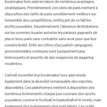
bookmaker hors arjel en raison de nombreux avantages
stratégiques. Premièrement, ces sites de paris mettent à
disposition des tarifs de paris sensiblement meilleurs sur
l’ensemble des compétitions, renforçant de ce fait les
profits possibles. Deuxièmement, l’absence de limitations
sur les sommes à parier autorise les parieurs gagnants de
placer leurs paris sans contrainte sans avoir peur que leur
compte limité. Enfin, les offres d’accueil et campagnes
promotionnelles continues sont typiquement plus
intéressants et assortis de des exigences de wagering
modérées.
L’attrait essentiel d’un bookmaker hors arjel réside
également dans la diversité remarquable des marchés
disponibles. Ces plateformes mettent à disposition des
nombreux événements chaque jour couvrant des sports
populaires comme le football, le basketball et le tennis, mais
également des événements plus spécialisés. Les outils