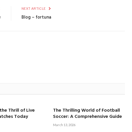
E
NEXT ARTICLE
e
Blog – fortuna
he Thrill of Live
The Thrilling World of Football
atches Today
Soccer: A Comprehensive Guide
March 13, 2026