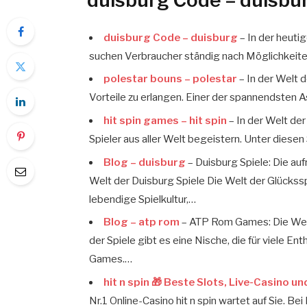
duisburg Code – duisbu
duisburg Code – duisburg
– In der heuti
suchen Verbraucher ständig nach Möglichkeiten
polestar bouns – polestar
– In der Welt d
Vorteile zu erlangen. Einer der spannendsten A
hit spin games – hit spin
– In der Welt der
Spieler aus aller Welt begeistern. Unter diese
Blog – duisburg
– Duisburg Spiele: Die au
Welt der Duisburg Spiele Die Welt der Glücksspie
lebendige Spielkultur,…
Blog – atp rom
– ATP Rom Games: Die Welt 
der Spiele gibt es eine Nische, die für viele 
Games.…
hit n spin 🎁 Beste Slots, Live-Casino und 
Nr.1 Online-Casino hit n spin wartet auf Sie. B