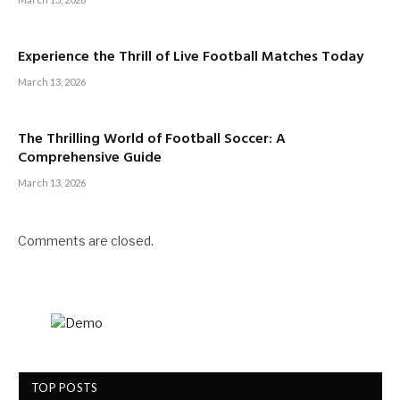
Experience the Thrill of Live Football Matches Today
March 13, 2026
The Thrilling World of Football Soccer: A
Comprehensive Guide
March 13, 2026
Comments are closed.
TOP POSTS