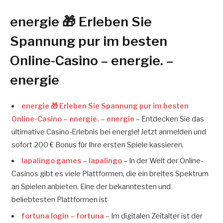
energie 🎁 Erleben Sie
Spannung pur im besten
Online-Casino – energie. –
energie
energie 🎁 Erleben Sie Spannung pur im besten
Online-Casino – energie. – energie
– Entdecken Sie das
ultimative Casino-Erlebnis bei energie! Jetzt anmelden und
sofort 200 € Bonus für Ihre ersten Spiele kassieren.
lapalingo games – lapalingo
– In der Welt der Online-
Casinos gibt es viele Plattformen, die ein breites Spektrum
an Spielen anbieten. Eine der bekanntesten und
beliebtesten Plattformen ist
fortuna login – fortuna
– Im digitalen Zeitalter ist der