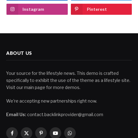
Instagram
Pinterest
ABOUT US
Your source for the lifestyle news. This demo is crafted
specifically to exhibit the use of the theme as a lifestyle site.
Visit our main page for more demos.
We're accepting new partnerships right now.
Email Us:
contact.backlinkprovider@gmail.com
Facebook
X
Pinterest
YouTube
WhatsApp