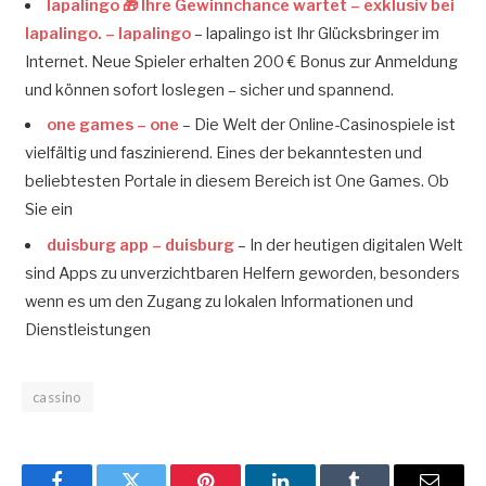
lapalingo 🎁 Ihre Gewinnchance wartet – exklusiv bei
lapalingo. – lapalingo
– lapalingo ist Ihr Glücksbringer im
Internet. Neue Spieler erhalten 200 € Bonus zur Anmeldung
und können sofort loslegen – sicher und spannend.
one games – one
– Die Welt der Online-Casinospiele ist
vielfältig und faszinierend. Eines der bekanntesten und
beliebtesten Portale in diesem Bereich ist One Games. Ob
Sie ein
duisburg app – duisburg
– In der heutigen digitalen Welt
sind Apps zu unverzichtbaren Helfern geworden, besonders
wenn es um den Zugang zu lokalen Informationen und
Dienstleistungen
cassino