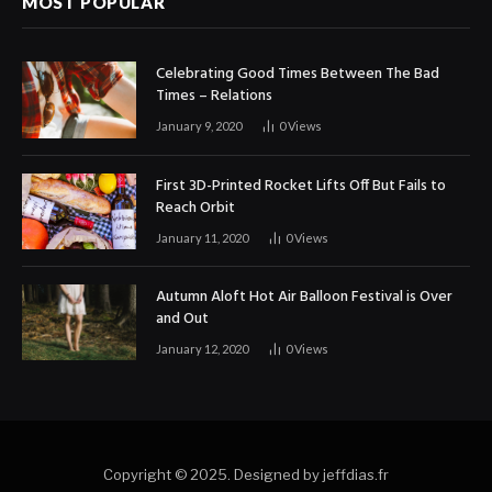
MOST POPULAR
Celebrating Good Times Between The Bad
Times – Relations
January 9, 2020
0
Views
First 3D-Printed Rocket Lifts Off But Fails to
Reach Orbit
January 11, 2020
0
Views
Autumn Aloft Hot Air Balloon Festival is Over
and Out
January 12, 2020
0
Views
Copyright © 2025. Designed by jeffdias.fr