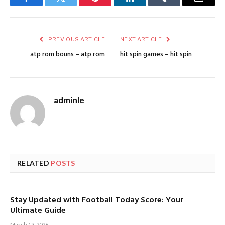
Facebook
Twitter
Pinterest
LinkedIn
Tumblr
Email
PREVIOUS ARTICLE
NEXT ARTICLE
atp rom bouns – atp rom
hit spin games – hit spin
adminle
RELATED
POSTS
Stay Updated with Football Today Score: Your
Ultimate Guide
March 13, 2026