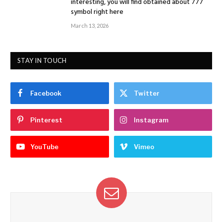
interesting, you will find obtained about 777
symbol right here
March 13, 2026
STAY IN TOUCH
Facebook
Twitter
Pinterest
Instagram
YouTube
Vimeo