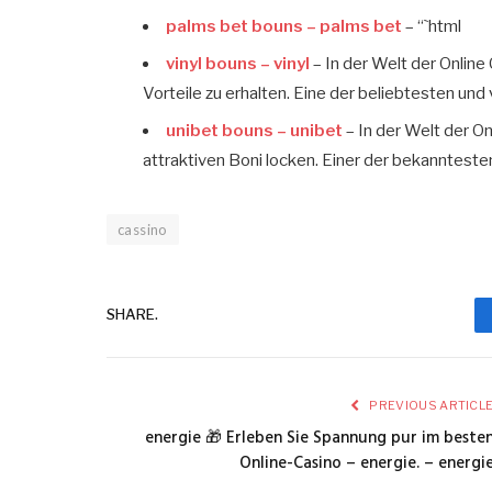
palms bet bouns – palms bet
– “`html
vinyl bouns – vinyl
– In der Welt der Online
Vorteile zu erhalten. Eine der beliebtesten und
unibet bouns – unibet
– In der Welt der On
attraktiven Boni locken. Einer der bekanntesten
cassino
SHARE.
PREVIOUS ARTICL
energie 🎁 Erleben Sie Spannung pur im beste
Online-Casino – energie. – energi