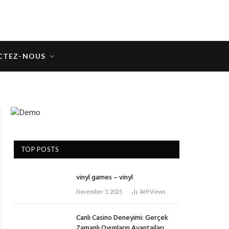
CTEZ-NOUS
TOP POSTS
vinyl games – vinyl
November 5, 2025
469
Views
Canlı Casino Deneyimi: Gerçek
Zamanlı Oyunların Avantajları