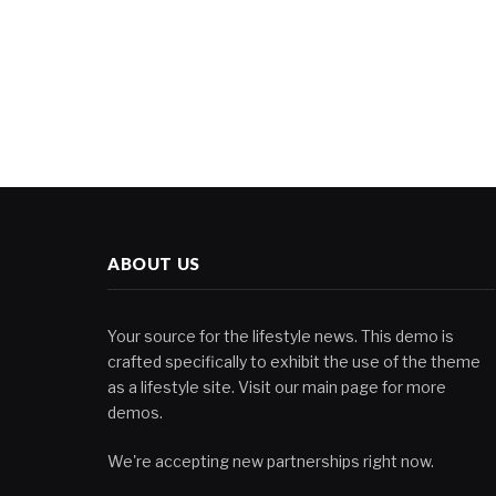
ABOUT US
Your source for the lifestyle news. This demo is
crafted specifically to exhibit the use of the theme
as a lifestyle site. Visit our main page for more
demos.
We're accepting new partnerships right now.