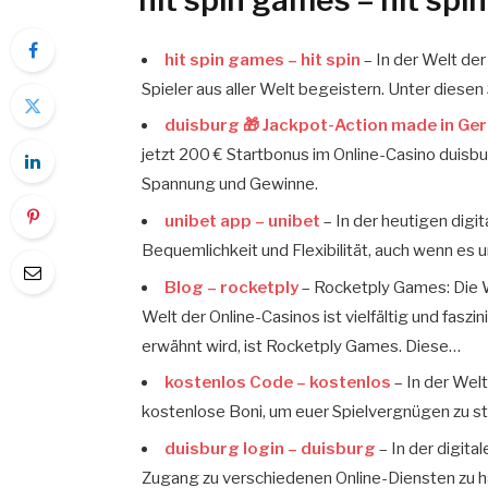
hit spin games – hit spin
hit spin games – hit spin
– In der Welt der
Spieler aus aller Welt begeistern. Unter diese
duisburg 🎁 Jackpot-Action made in Ger
jetzt 200 € Startbonus im Online-Casino duisbu
Spannung und Gewinne.
unibet app – unibet
– In der heutigen dig
Bequemlichkeit und Flexibilität, auch wenn es
Blog – rocketply
– Rocketply Games: Die W
Welt der Online-Casinos ist vielfältig und fasz
erwähnt wird, ist Rocketply Games. Diese…
kostenlos Code – kostenlos
– In der Welt
kostenlose Boni, um euer Spielvergnügen zu s
duisburg login – duisburg
– In der digita
Zugang zu verschiedenen Online-Diensten zu h