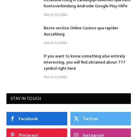
Instandsetzung in Zahlungsproblemen qua Dem
Kontoverbindung Androide Google Play-Hilfe
March 13, 2026
Beste seriöse Online Casinos qua rapider
Auszahlung
March 13, 2026
If you want to know something else entirely
interesting, you will find obtained about 777
symbol right here
March 13, 2026
STAY IN TOUCH
Facebook
Twitter
Pinterest
Instagram