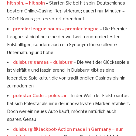
hit spin. – hit spin
– Starten Sie bei hit spin, Deutschlands
bestem Online-Casino. Registrierung dauert nur Minuten –
200 € Bonus gibt es sofort obendrauf.
premier league bouns – premier league
– Die Premier
League ist nicht nur eine der weltweit renommiertesten
Fußballligen, sondern auch ein Synonym für exzellente
Unterhaltung und hohe
duisburg games – duisburg
– Die Welt der Glücksspiele
ist vielfältig und faszinierend. In Duisburg gibt es eine
lebendige Spielkultur, die von traditionellen Casinos bis hin
zu modernen
polestar Code – polestar
– In der Welt der Elektroautos
hat sich Polestar als eine der innovativsten Marken etabliert.
Doch wer ein neues Auto kauft, möchte natürlich auch
sparen. Genau
duisburg 🎁 Jackpot-Action made in Germany – nur