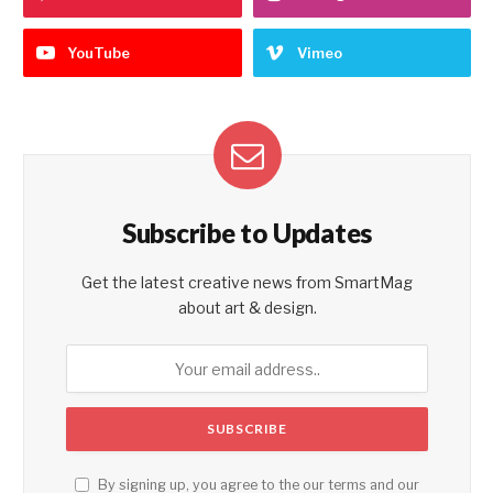
YouTube
Vimeo
Subscribe to Updates
Get the latest creative news from SmartMag
about art & design.
By signing up, you agree to the our terms and our