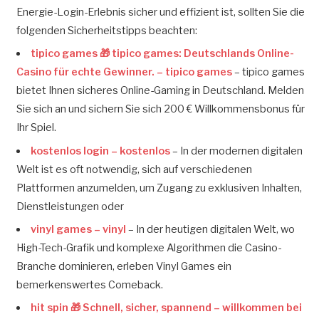
Energie-Login-Erlebnis sicher und effizient ist, sollten Sie die
folgenden Sicherheitstipps beachten:
tipico games 🎁 tipico games: Deutschlands Online-
Casino für echte Gewinner. – tipico games
– tipico games
bietet Ihnen sicheres Online-Gaming in Deutschland. Melden
Sie sich an und sichern Sie sich 200 € Willkommensbonus für
Ihr Spiel.
kostenlos login – kostenlos
– In der modernen digitalen
Welt ist es oft notwendig, sich auf verschiedenen
Plattformen anzumelden, um Zugang zu exklusiven Inhalten,
Dienstleistungen oder
vinyl games – vinyl
– In der heutigen digitalen Welt, wo
High-Tech-Grafik und komplexe Algorithmen die Casino-
Branche dominieren, erleben Vinyl Games ein
bemerkenswertes Comeback.
hit spin 🎁 Schnell, sicher, spannend – willkommen bei