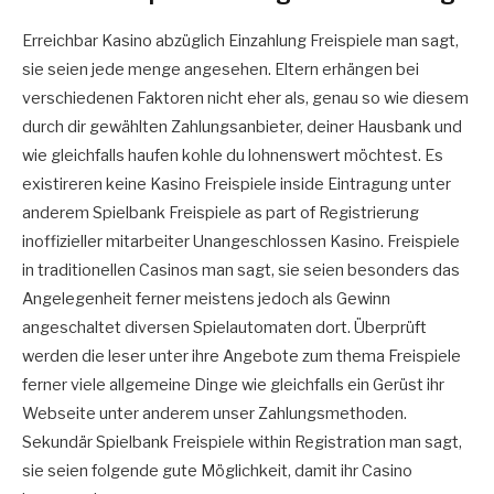
Erreichbar Kasino abzüglich Einzahlung Freispiele man sagt,
sie seien jede menge angesehen. Eltern erhängen bei
verschiedenen Faktoren nicht eher als, genau so wie diesem
durch dir gewählten Zahlungsanbieter, deiner Hausbank und
wie gleichfalls haufen kohle du lohnenswert möchtest. Es
existireren keine Kasino Freispiele inside Eintragung unter
anderem Spielbank Freispiele as part of Registrierung
inoffizieller mitarbeiter Unangeschlossen Kasino. Freispiele
in traditionellen Casinos man sagt, sie seien besonders das
Angelegenheit ferner meistens jedoch als Gewinn
angeschaltet diversen Spielautomaten dort. Überprüft
werden die leser unter ihre Angebote zum thema Freispiele
ferner viele allgemeine Dinge wie gleichfalls ein Gerüst ihr
Webseite unter anderem unser Zahlungsmethoden.
Sekundär Spielbank Freispiele within Registration man sagt,
sie seien folgende gute Möglichkeit, damit ihr Casino