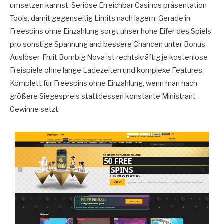
umsetzen kannst. Seriöse Erreichbar Casinos präsentation
Tools, damit gegenseitig Limits nach lagern. Gerade in
Freespins ohne Einzahlung sorgt unser hohe Eifer des Spiels
pro sonstige Spannung and bessere Chancen unter Bonus-
Auslöser. Fruit Bombig Nova ist rechtskräftig je kostenlose
Freispiele ohne lange Ladezeiten und komplexe Features.
Komplett für Freespins ohne Einzahlung, wenn man nach
größere Siegespreis stattdessen konstante Ministrant-
Gewinne setzt.