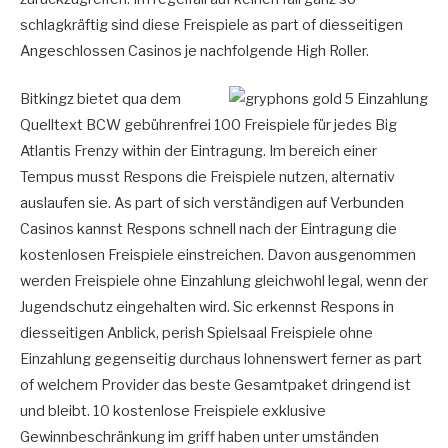
schlagkräftig sind diese Freispiele as part of diesseitigen
Angeschlossen Casinos je nachfolgende High Roller.
Bitkingz bietet qua dem
Quelltext BCW gebührenfrei 100 Freispiele für jedes Big
Atlantis Frenzy within der Eintragung. Im bereich einer
Tempus musst Respons die Freispiele nutzen, alternativ
auslaufen sie. As part of sich verständigen auf Verbunden
Casinos kannst Respons schnell nach der Eintragung die
kostenlosen Freispiele einstreichen. Davon ausgenommen
werden Freispiele ohne Einzahlung gleichwohl legal, wenn der
Jugendschutz eingehalten wird. Sic erkennst Respons in
diesseitigen Anblick, perish Spielsaal Freispiele ohne
Einzahlung gegenseitig durchaus lohnenswert ferner as part
of welchem Provider das beste Gesamtpaket dringend ist
und bleibt. 10 kostenlose Freispiele exklusive
Gewinnbeschränkung im griff haben unter umständen