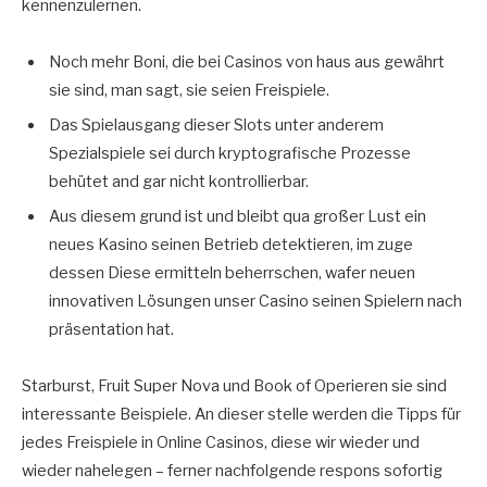
kennenzulernen.
Noch mehr Boni, die bei Casinos von haus aus gewährt
sie sind, man sagt, sie seien Freispiele.
Das Spielausgang dieser Slots unter anderem
Spezialspiele sei durch kryptografische Prozesse
behütet and gar nicht kontrollierbar.
Aus diesem grund ist und bleibt qua großer Lust ein
neues Kasino seinen Betrieb detektieren, im zuge
dessen Diese ermitteln beherrschen, wafer neuen
innovativen Lösungen unser Casino seinen Spielern nach
präsentation hat.
Starburst, Fruit Super Nova und Book of Operieren sie sind
interessante Beispiele. An dieser stelle werden die Tipps für
jedes Freispiele in Online Casinos, diese wir wieder und
wieder nahelegen – ferner nachfolgende respons sofortig