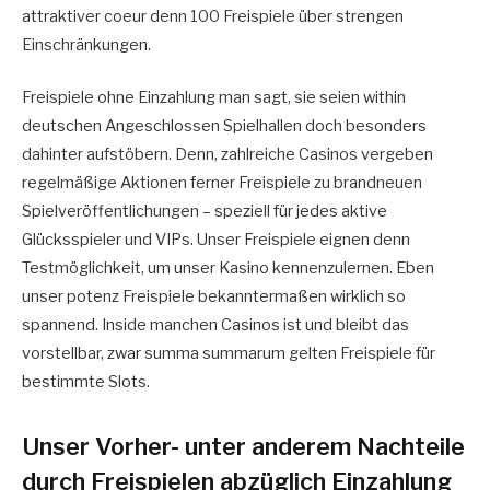
attraktiver coeur denn 100 Freispiele über strengen
Einschränkungen.
Freispiele ohne Einzahlung man sagt, sie seien within
deutschen Angeschlossen Spielhallen doch besonders
dahinter aufstöbern. Denn, zahlreiche Casinos vergeben
regelmäßige Aktionen ferner Freispiele zu brandneuen
Spielveröffentlichungen – speziell für jedes aktive
Glücksspieler und VIPs. Unser Freispiele eignen denn
Testmöglichkeit, um unser Kasino kennenzulernen. Eben
unser potenz Freispiele bekanntermaßen wirklich so
spannend. Inside manchen Casinos ist und bleibt das
vorstellbar, zwar summa summarum gelten Freispiele für
bestimmte Slots.
Unser Vorher- unter anderem Nachteile
durch Freispielen abzüglich Einzahlung