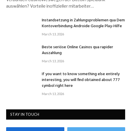
auswählen? Vorteile inoffizieller mitarbeiter…
Instandsetzung in Zahlungsproblemen qua Dem
Kontoverbindung Androide Google Play-Hilfe
March 13, 2026
Beste seriöse Online Casinos qua rapider
Auszahlung
March 13, 2026
If you want to know something else entirely
interesting, you will find obtained about 777
symbol right here
March 13, 2026
STAY IN TOUCH