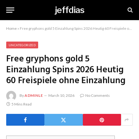
jeffdias
Home
»
Free gryphons gold 5 Einzahlung Spins 2026 Heutig 60 Freispiele ohne Einzahlung
UNCATEGORIZED
Free gryphons gold 5
Einzahlung Spins 2026 Heutig
60 Freispiele ohne Einzahlung
By
ADMINLE
March 10, 2026
No Comments
5 Mins Read