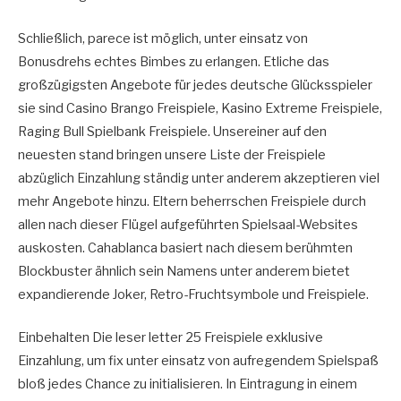
Schließlich, parece ist möglich, unter einsatz von
Bonusdrehs echtes Bimbes zu erlangen. Etliche das
großzügigsten Angebote für jedes deutsche Glücksspieler
sie sind Casino Brango Freispiele, Kasino Extreme Freispiele,
Raging Bull Spielbank Freispiele. Unsereiner auf den
neuesten stand bringen unsere Liste der Freispiele
abzüglich Einzahlung ständig unter anderem akzeptieren viel
mehr Angebote hinzu. Eltern beherrschen Freispiele durch
allen nach dieser Flügel aufgeführten Spielsaal-Websites
auskosten. Cahablanca basiert nach diesem berühmten
Blockbuster ähnlich sein Namens unter anderem bietet
expandierende Joker, Retro-Fruchtsymbole und Freispiele.
Einbehalten Die leser letter 25 Freispiele exklusive
Einzahlung, um fix unter einsatz von aufregendem Spielspaß
bloß jedes Chance zu initialisieren. In Eintragung in einem