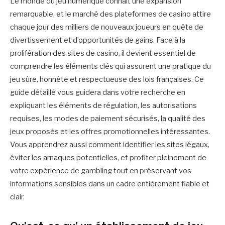
Le monde du jeu numérique connaît une expansion
remarquable, et le marché des plateformes de casino attire
chaque jour des milliers de nouveaux joueurs en quête de
divertissement et d’opportunités de gains. Face à la
prolifération des sites de casino, il devient essentiel de
comprendre les éléments clés qui assurent une pratique du
jeu sûre, honnête et respectueuse des lois françaises. Ce
guide détaillé vous guidera dans votre recherche en
expliquant les éléments de régulation, les autorisations
requises, les modes de paiement sécurisés, la qualité des
jeux proposés et les offres promotionnelles intéressantes.
Vous apprendrez aussi comment identifier les sites légaux,
éviter les arnaques potentielles, et profiter pleinement de
votre expérience de gambling tout en préservant vos
informations sensibles dans un cadre entièrement fiable et
clair.