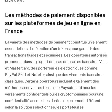
style de jeu.
Les méthodes de paiement disponibles
sur les plateformes de jeu en ligne en
France
La variété des méthodes de paiement constitue un élément
essentiel lors du sélection d’un tokens pour garantir des
transactions fluides et sécurisées. Les opérateurs autorisés
proposent dans la plupart des cas des cartes bancaires Visa
et Mastercard, des portefeuilles électroniques comme
PayPal, Skrill et Neteller, ainsi que des virements bancaires
classiques. Certains opérateurs incluent également des
méthodes innovantes telles que Paysafecard pour les
versements confidentiels ou les cryptomonnaies pour une
confidentialité accrue. Les durées de paiement diffèrent
selon la solution sélectionnée, les portefeuilles