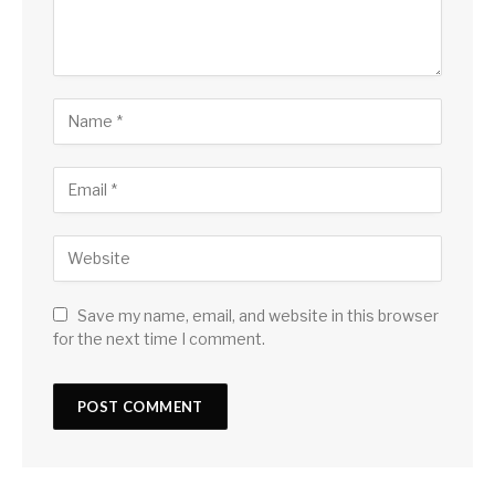
Save my name, email, and website in this browser
for the next time I comment.