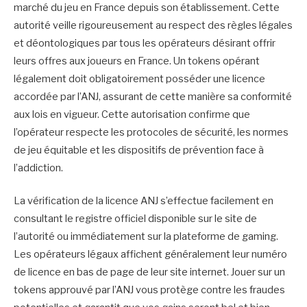
marché du jeu en France depuis son établissement. Cette
autorité veille rigoureusement au respect des règles légales
et déontologiques par tous les opérateurs désirant offrir
leurs offres aux joueurs en France. Un tokens opérant
légalement doit obligatoirement posséder une licence
accordée par l’ANJ, assurant de cette manière sa conformité
aux lois en vigueur. Cette autorisation confirme que
l’opérateur respecte les protocoles de sécurité, les normes
de jeu équitable et les dispositifs de prévention face à
l’addiction.
La vérification de la licence ANJ s’effectue facilement en
consultant le registre officiel disponible sur le site de
l’autorité ou immédiatement sur la plateforme de gaming.
Les opérateurs légaux affichent généralement leur numéro
de licence en bas de page de leur site internet. Jouer sur un
tokens approuvé par l’ANJ vous protège contre les fraudes