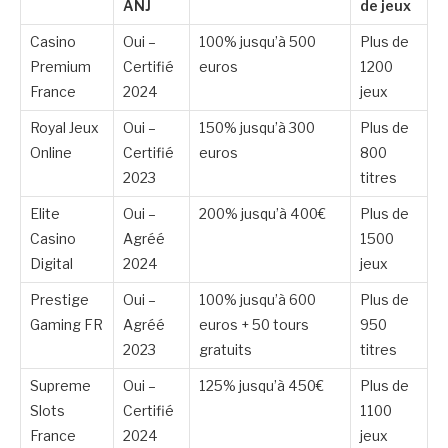
ANJ
de jeux
Casino
Oui –
100% jusqu’à 500
Plus de
Premium
Certifié
euros
1200
France
2024
jeux
Royal Jeux
Oui –
150% jusqu’à 300
Plus de
Online
Certifié
euros
800
2023
titres
Elite
Oui –
200% jusqu’à 400€
Plus de
Casino
Agréé
1500
Digital
2024
jeux
Prestige
Oui –
100% jusqu’à 600
Plus de
Gaming FR
Agréé
euros + 50 tours
950
2023
gratuits
titres
Supreme
Oui –
125% jusqu’à 450€
Plus de
Slots
Certifié
1100
France
2024
jeux