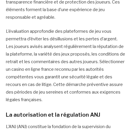
transparence financière et de protection des joueurs. Ces
éléments forment la base d’une expérience de jeu
responsable et agréable.
L’évaluation approfondie des plateformes de jeu vous
permettra d’éviter les désillusions et les pertes d’argent.
Les joueurs avisés analysent régulièrement la réputation de
la plateforme, la variété des jeux proposés, les conditions de
retrait et les commentaires des autres joueurs. Sélectionner
un casino en ligne france reconnu par les autorités
compétentes vous garantit une sécurité légale et des
recours en cas de litige. Cette démarche préventive assure
des périodes de jeu sereines et conformes aux exigences
légales françaises.
La autorisation et la régulation ANJ
L’ANJ (ANJ) constitue la fondation de la supervision du