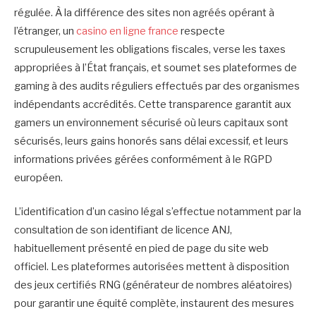
régulée. À la différence des sites non agréés opérant à
l’étranger, un
casino en ligne france
respecte
scrupuleusement les obligations fiscales, verse les taxes
appropriées à l’État français, et soumet ses plateformes de
gaming à des audits réguliers effectués par des organismes
indépendants accrédités. Cette transparence garantit aux
gamers un environnement sécurisé où leurs capitaux sont
sécurisés, leurs gains honorés sans délai excessif, et leurs
informations privées gérées conformément à le RGPD
européen.
L’identification d’un casino légal s’effectue notamment par la
consultation de son identifiant de licence ANJ,
habituellement présenté en pied de page du site web
officiel. Les plateformes autorisées mettent à disposition
des jeux certifiés RNG (générateur de nombres aléatoires)
pour garantir une équité complète, instaurent des mesures