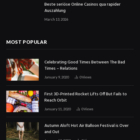
Beste seriöse Online Casinos qua rapider
Auszahlung
March 13, 2026
MOST POPULAR
Celebrating Good Times Between The Bad
Times – Relations
January 9, 2020
0
Views
First 3D-Printed Rocket Lifts Off But Fails to
Reach Orbit
January 11, 2020
0
Views
Autumn Aloft Hot Air Balloon Festival is Over
and Out