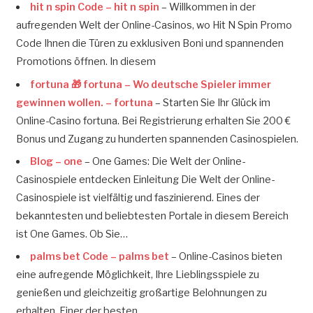
hit n spin Code – hit n spin
– Willkommen in der
aufregenden Welt der Online-Casinos, wo Hit N Spin Promo
Code Ihnen die Türen zu exklusiven Boni und spannenden
Promotions öffnen. In diesem
fortuna 🎁 fortuna – Wo deutsche Spieler immer
gewinnen wollen. – fortuna
– Starten Sie Ihr Glück im
Online-Casino fortuna. Bei Registrierung erhalten Sie 200 €
Bonus und Zugang zu hunderten spannenden Casinospielen.
Blog – one
– One Games: Die Welt der Online-
Casinospiele entdecken Einleitung Die Welt der Online-
Casinospiele ist vielfältig und faszinierend. Eines der
bekanntesten und beliebtesten Portale in diesem Bereich
ist One Games. Ob Sie…
palms bet Code – palms bet
– Online-Casinos bieten
eine aufregende Möglichkeit, Ihre Lieblingsspiele zu
genießen und gleichzeitig großartige Belohnungen zu
erhalten. Einer der besten