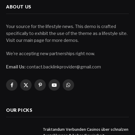
ABOUT US
Your source for the lifestyle news. This demo is crafted
specifically to exhibit the use of the theme as a lifestyle site.
Visit our main page for more demos.
We're accepting new partnerships right now.
Email Us:
contact.backlinkprovider@gmail.com
Facebook
X
Pinterest
YouTube
WhatsApp
(Twitter)
OUR PICKS
Traktandum Verbunden Casinos über schnalzen