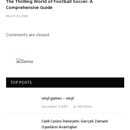
The Thrilling World of Football Soccer: A
Comprehensive Guide
March 13, 2026
Comments are closed.
TOP POSTS
vinyl games – vinyl
November 5, 2025
469
Views
Canlı Casino Deneyimi: Gerçek Zamanlı
Oyunların Avantajları