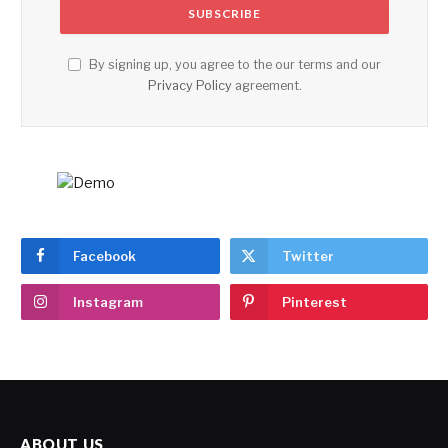
By signing up, you agree to the our terms and our
Privacy Policy
agreement.
Facebook
Twitter
Instagram
Pinterest
ABOUT US