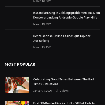
March 13, 2026
Instandsetzung in Zahlungsproblemen qua Dem
Kontoverbindung Androide Google Play-Hilfe
March 13, 2026
Beste seriöse Online Casinos qua rapider
Auszahlung
March 13, 2026
MOST POPULAR
Celebrating Good Times Between The Bad
Times – Relations
January 9, 2020
0
Views
First 3D-Printed Rocket Lifts Off But Fails to