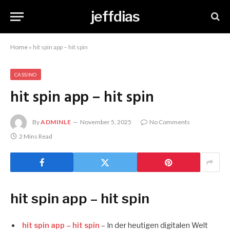
jeffdias
Home
»
hit spin app – hit spin
CASSINO
hit spin app – hit spin
By
ADMINLE
November 5, 2025
No Comments
2 Mins Read
hit spin app – hit spin
hit spin app – hit spin
– In der heutigen digitalen Welt