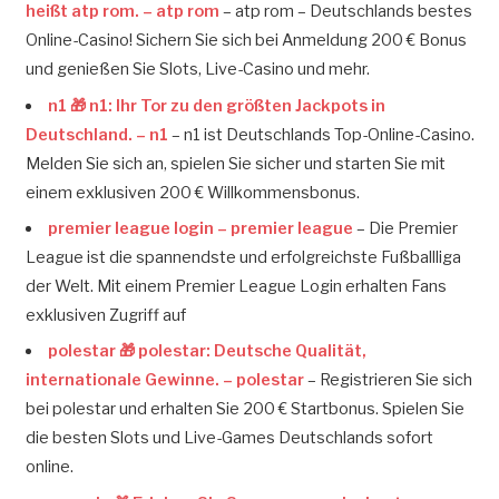
heißt atp rom. – atp rom
– atp rom – Deutschlands bestes
Online-Casino! Sichern Sie sich bei Anmeldung 200 € Bonus
und genießen Sie Slots, Live-Casino und mehr.
n1 🎁 n1: Ihr Tor zu den größten Jackpots in
Deutschland. – n1
– n1 ist Deutschlands Top-Online-Casino.
Melden Sie sich an, spielen Sie sicher und starten Sie mit
einem exklusiven 200 € Willkommensbonus.
premier league login – premier league
– Die Premier
League ist die spannendste und erfolgreichste Fußballliga
der Welt. Mit einem Premier League Login erhalten Fans
exklusiven Zugriff auf
polestar 🎁 polestar: Deutsche Qualität,
internationale Gewinne. – polestar
– Registrieren Sie sich
bei polestar und erhalten Sie 200 € Startbonus. Spielen Sie
die besten Slots und Live-Games Deutschlands sofort
online.