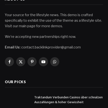
Your source for the lifestyle news. This demo is crafted
specifically to exhibit the use of the theme as a lifestyle site.
Visit our main page for more demos.
We're accepting new partnerships right now.
Email Us:
contact.backlinkprovider@gmail.com
Facebook
X
Pinterest
YouTube
WhatsApp
(Twitter)
OUR PICKS
Traktandum Verbunden Casinos über schnalzen
Auszahlungen & hoher Gewissheit