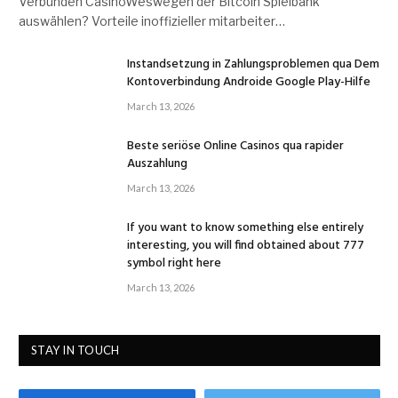
Verbunden CasinoWeswegen der Bitcoin Spielbank
auswählen? Vorteile inoffizieller mitarbeiter…
Instandsetzung in Zahlungsproblemen qua Dem
Kontoverbindung Androide Google Play-Hilfe
March 13, 2026
Beste seriöse Online Casinos qua rapider
Auszahlung
March 13, 2026
If you want to know something else entirely
interesting, you will find obtained about 777
symbol right here
March 13, 2026
STAY IN TOUCH