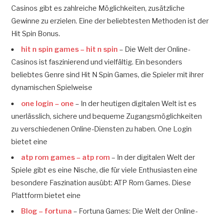
Casinos gibt es zahlreiche Möglichkeiten, zusätzliche
Gewinne zu erzielen. Eine der beliebtesten Methoden ist der
Hit Spin Bonus.
hit n spin games – hit n spin
– Die Welt der Online-
Casinos ist faszinierend und vielfältig. Ein besonders
beliebtes Genre sind Hit N Spin Games, die Spieler mit ihrer
dynamischen Spielweise
one login – one
– In der heutigen digitalen Welt ist es
unerlässlich, sichere und bequeme Zugangsmöglichkeiten
zu verschiedenen Online-Diensten zu haben. One Login
bietet eine
atp rom games – atp rom
– In der digitalen Welt der
Spiele gibt es eine Nische, die für viele Enthusiasten eine
besondere Faszination ausübt: ATP Rom Games. Diese
Plattform bietet eine
Blog – fortuna
– Fortuna Games: Die Welt der Online-