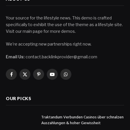
Your source for the lifestyle news. This demo is crafted
specifically to exhibit the use of the theme as a lifestyle site.
Visit our main page for more demos.
We're accepting new partnerships right now.
Email Us:
contact.backlinkprovider@gmail.com
Facebook
X
Pinterest
YouTube
WhatsApp
(Twitter)
OUR PICKS
Traktandum Verbunden Casinos über schnalzen
Auszahlungen & hoher Gewissheit