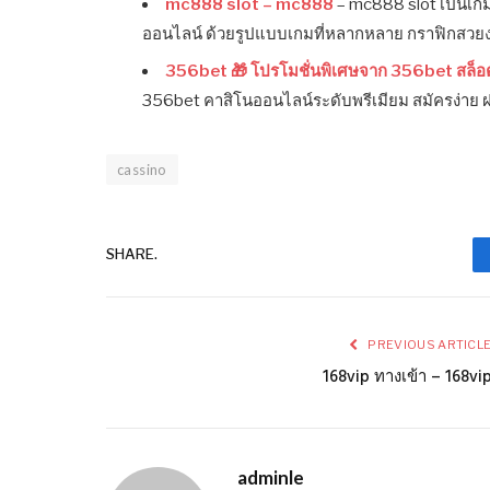
mc888 slot – mc888
– mc888 slot เป็นเก
ออนไลน์ ด้วยรูปแบบเกมที่หลากหลาย กราฟิกสวยงา
356bet 🎁 โปรโมชั่นพิเศษจาก 356bet สล็อต
356bet คาสิโนออนไลน์ระดับพรีเมียม สมัครง่าย ฝ
cassino
SHARE.
PREVIOUS ARTICL
168vip ทางเข้า – 168vi
adminle