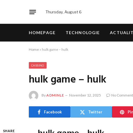
Thursday, August 6
HOMEPAGE
TECHNOLOGIE
ACTUALI
Home
»
hulk game – hulk
CASSINO
hulk game – hulk
By
ADMINLE
November 12, 2025
No Comment
Facebook
Twitter
Pi
SHARE