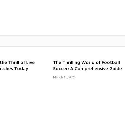
he Thrill of Live
The Thrilling World of Football
atches Today
Soccer: A Comprehensive Guide
March 13, 2026