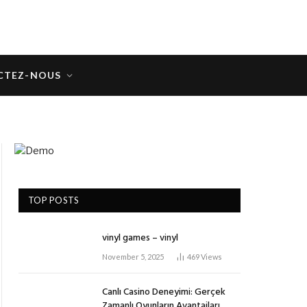
CTEZ-NOUS
TOP POSTS
vinyl games – vinyl
November 5, 2025
469
Views
Canlı Casino Deneyimi: Gerçek
Zamanlı Oyunların Avantajları