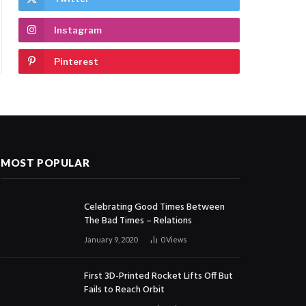
Instagram
Pinterest
MOST POPULAR
Celebrating Good Times Between
The Bad Times – Relations
January 9, 2020
0
Views
First 3D-Printed Rocket Lifts Off But
Fails to Reach Orbit