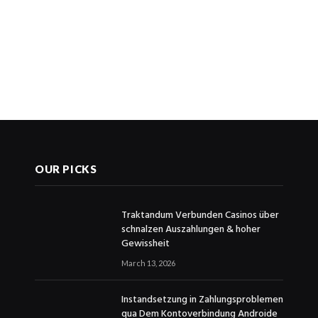
OUR PICKS
Traktandum Verbunden Casinos über
schnalzen Auszahlungen & hoher
Gewissheit
March 13, 2026
Instandsetzung in Zahlungsproblemen
qua Dem Kontoverbindung Androide