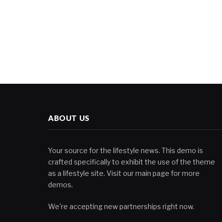
ABOUT US
Your source for the lifestyle news. This demo is
crafted specifically to exhibit the use of the theme
as a lifestyle site. Visit our main page for more
demos.
We're accepting new partnerships right now.