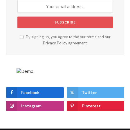
By signing up, you agree to the our terms and our
Privacy Policy
agreement.
Facebook
Twitter
Instagram
Pinterest