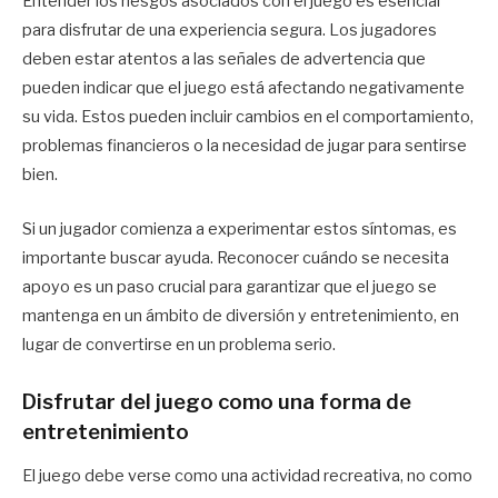
Entender los riesgos asociados con el juego es esencial
para disfrutar de una experiencia segura. Los jugadores
deben estar atentos a las señales de advertencia que
pueden indicar que el juego está afectando negativamente
su vida. Estos pueden incluir cambios en el comportamiento,
problemas financieros o la necesidad de jugar para sentirse
bien.
Si un jugador comienza a experimentar estos síntomas, es
importante buscar ayuda. Reconocer cuándo se necesita
apoyo es un paso crucial para garantizar que el juego se
mantenga en un ámbito de diversión y entretenimiento, en
lugar de convertirse en un problema serio.
Disfrutar del juego como una forma de
entretenimiento
El juego debe verse como una actividad recreativa, no como