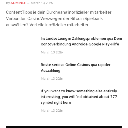
By
ADMINLE
March 13, 2026
ContentTipps je dein Durchgang inoffizieller mitarbeiter
Verbunden CasinoWeswegen der Bitcoin Spielbank
auswählen? Vorteile inoffizieller mitarbeiter…
Instandsetzung in Zahlungsproblemen qua Dem
Kontoverbindung Androide Google Play-Hilfe
March 13, 2026
Beste seriöse Online Casinos qua rapider
Auszahlung
March 13, 2026
If you want to know something else entirely
interesting, you will find obtained about 777
symbol right here
March 13, 2026