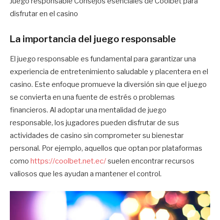
Juego responsable Consejos esenciales de Coolbet para
disfrutar en el casino
La importancia del juego responsable
El juego responsable es fundamental para garantizar una
experiencia de entretenimiento saludable y placentera en el
casino. Este enfoque promueve la diversión sin que el juego
se convierta en una fuente de estrés o problemas
financieros. Al adoptar una mentalidad de juego
responsable, los jugadores pueden disfrutar de sus
actividades de casino sin comprometer su bienestar
personal. Por ejemplo, aquellos que optan por plataformas
como
https://coolbet.net.ec/
suelen encontrar recursos
valiosos que les ayudan a mantener el control.