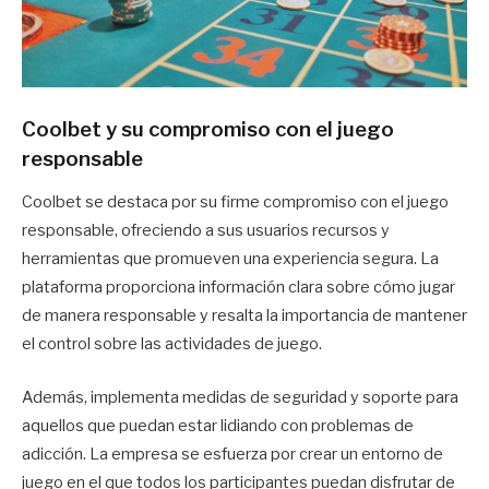
Coolbet y su compromiso con el juego
responsable
Coolbet se destaca por su firme compromiso con el juego
responsable, ofreciendo a sus usuarios recursos y
herramientas que promueven una experiencia segura. La
plataforma proporciona información clara sobre cómo jugar
de manera responsable y resalta la importancia de mantener
el control sobre las actividades de juego.
Además, implementa medidas de seguridad y soporte para
aquellos que puedan estar lidiando con problemas de
adicción. La empresa se esfuerza por crear un entorno de
juego en el que todos los participantes puedan disfrutar de