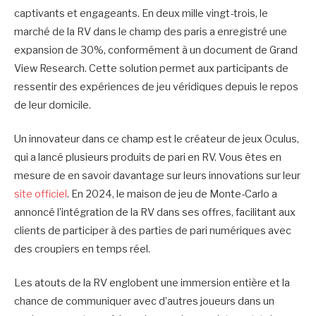
captivants et engageants. En deux mille vingt-trois, le
marché de la RV dans le champ des paris a enregistré une
expansion de 30%, conformément à un document de Grand
View Research. Cette solution permet aux participants de
ressentir des expériences de jeu véridiques depuis le repos
de leur domicile.
Un innovateur dans ce champ est le créateur de jeux Oculus,
qui a lancé plusieurs produits de pari en RV. Vous êtes en
mesure de en savoir davantage sur leurs innovations sur leur
site officiel
. En 2024, le maison de jeu de Monte-Carlo a
annoncé l’intégration de la RV dans ses offres, facilitant aux
clients de participer à des parties de pari numériques avec
des croupiers en temps réel.
Les atouts de la RV englobent une immersion entière et la
chance de communiquer avec d’autres joueurs dans un