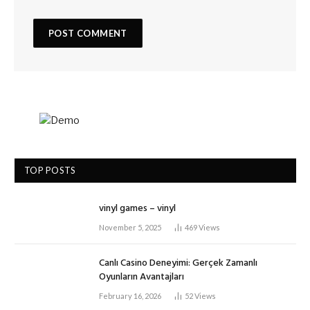
TOP POSTS
vinyl games – vinyl
November 5, 2025
469
Views
Canlı Casino Deneyimi: Gerçek Zamanlı
Oyunların Avantajları
February 16, 2026
52
Views