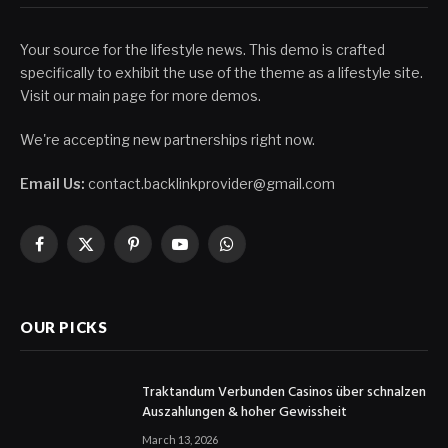
Your source for the lifestyle news. This demo is crafted
specifically to exhibit the use of the theme as a lifestyle site.
Visit our main page for more demos.
We're accepting new partnerships right now.
Email Us:
contact.backlinkprovider@gmail.com
Facebook
X
Pinterest
YouTube
WhatsApp
(Twitter)
OUR PICKS
Traktandum Verbunden Casinos über schnalzen
Auszahlungen & hoher Gewissheit
March 13, 2026