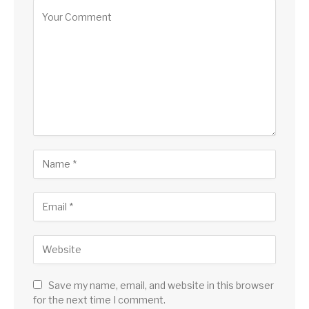
Save my name, email, and website in this browser
for the next time I comment.