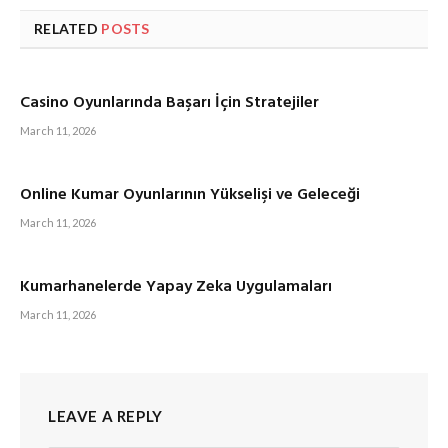
RELATED
POSTS
Casino Oyunlarında Başarı İçin Stratejiler
March 11, 2026
Online Kumar Oyunlarının Yükselişi ve Geleceği
March 11, 2026
Kumarhanelerde Yapay Zeka Uygulamaları
March 11, 2026
LEAVE A REPLY