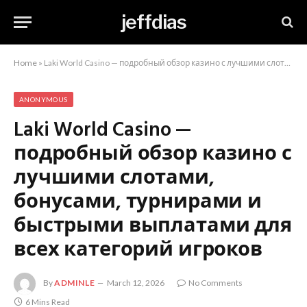
jeffdias
Home
»
Laki World Casino — подробный обзор казино с лучшими слотами, бонусами, турнирами и быстрыми выплатами для всех категорий игроков
ANONYMOUS
Laki World Casino —
подробный обзор казино с
лучшими слотами,
бонусами, турнирами и
быстрыми выплатами для
всех категорий игроков
By
ADMINLE
March 12, 2026
No Comments
6 Mins Read