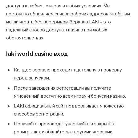
доступа к любимым играм в любых условиях. Мы
постоянно обновляем список рабочих адресов, чтобы вы
могли играть без перерывов. Зеркало LAKI – это
надежный способ доступа к казино при любых
обстоятельствах.
laki world casino вход
Каждое зеркало проходит тщательную проверку
перед запуском.
После завершения регистрации вы получите
мгновенный доступ ко всем играм и бонусам казино.
LAKI официальный сайт поддерживает множество
способов регистрации.
Получайте промокоды, участвуйте в закрытых
розыгрышах и общайтесь с другими игроками.