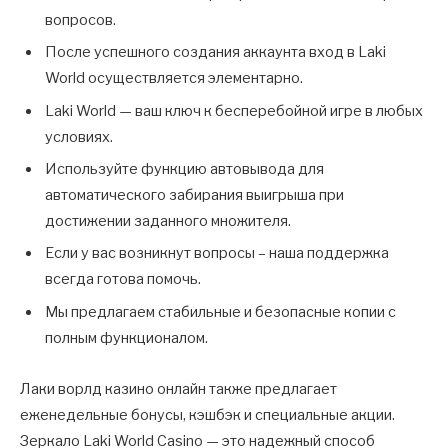
вопросов.
После успешного создания аккаунта вход в Laki
World осуществляется элементарно.
Laki World — ваш ключ к бесперебойной игре в любых
условиях.
Используйте функцию автовывода для
автоматического забирания выигрыша при
достижении заданного множителя.
Если у вас возникнут вопросы – наша поддержка
всегда готова помочь.
Мы предлагаем стабильные и безопасные копии с
полным функционалом.
Лаки ворлд казино онлайн также предлагает
еженедельные бонусы, кэшбэк и специальные акции.
Зеркало Laki World Casino — это надежный способ