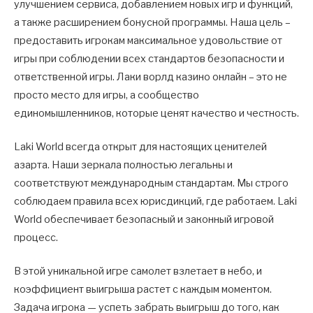
улучшением сервиса, добавлением новых игр и функций,
а также расширением бонусной программы. Наша цель –
предоставить игрокам максимальное удовольствие от
игры при соблюдении всех стандартов безопасности и
ответственной игры. Лаки ворлд казино онлайн – это не
просто место для игры, а сообщество
единомышленников, которые ценят качество и честность.
Laki World всегда открыт для настоящих ценителей
азарта. Наши зеркала полностью легальны и
соответствуют международным стандартам. Мы строго
соблюдаем правила всех юрисдикций, где работаем. Laki
World обеспечивает безопасный и законный игровой
процесс.
В этой уникальной игре самолет взлетает в небо, и
коэффициент выигрыша растет с каждым моментом.
Задача игрока — успеть забрать выигрыш до того, как