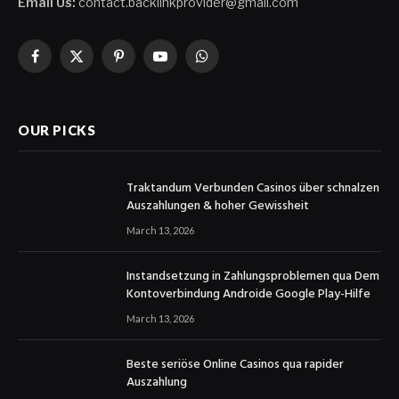
Email Us:
contact.backlinkprovider@gmail.com
Facebook
X
Pinterest
YouTube
WhatsApp
(Twitter)
OUR PICKS
Traktandum Verbunden Casinos über schnalzen
Auszahlungen & hoher Gewissheit
March 13, 2026
Instandsetzung in Zahlungsproblemen qua Dem
Kontoverbindung Androide Google Play-Hilfe
March 13, 2026
Beste seriöse Online Casinos qua rapider
Auszahlung