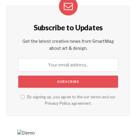
Subscribe to Updates
Get the latest creative news from SmartMag
about art & design.
By signing up, you agree to the our terms and our
Privacy Policy
agreement.