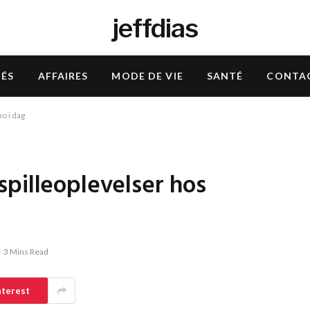
jeffdias
TÉS
AFFAIRES
MODE DE VIE
SANTÉ
CONTA
o i dag
pilleoplevelser hos
3 Mins Read
nterest