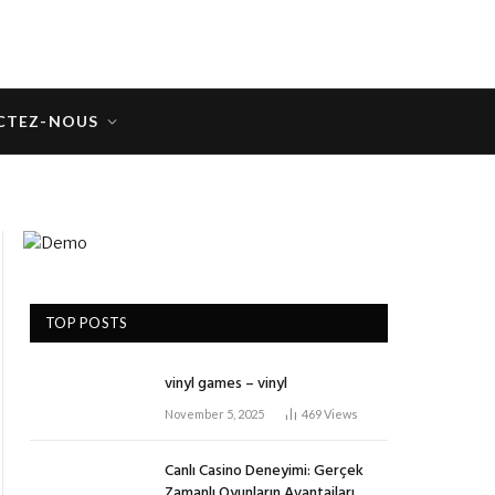
CTEZ-NOUS
TOP POSTS
vinyl games – vinyl
November 5, 2025
469
Views
Canlı Casino Deneyimi: Gerçek
Zamanlı Oyunların Avantajları