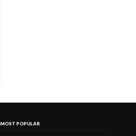
MOST POPULAR