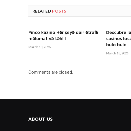
RELATED
POSTS
Pinco kazino Hər şeyə dair ətraflı
Descubre la
məlumat və təhlil
casinos loc
bulo bulo
March 13, 2026
March 13, 2026
Comments are closed.
ABOUT US