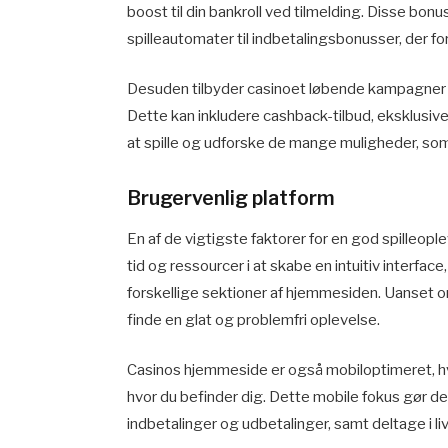
boost til din bankroll ved tilmelding. Disse bon
spilleautomater til indbetalingsbonusser, der fo
Desuden tilbyder casinoet løbende kampagner o
Dette kan inkludere cashback-tilbud, eksklusive 
at spille og udforske de mange muligheder, som
Brugervenlig platform
En af de vigtigste faktorer for en god spilleopl
tid og ressourcer i at skabe en intuitiv interfa
forskellige sektioner af hjemmesiden. Uanset om 
finde en glat og problemfri oplevelse.
Casinos hjemmeside er også mobiloptimeret, hvi
hvor du befinder dig. Dette mobile fokus gør det 
indbetalinger og udbetalinger, samt deltage i li