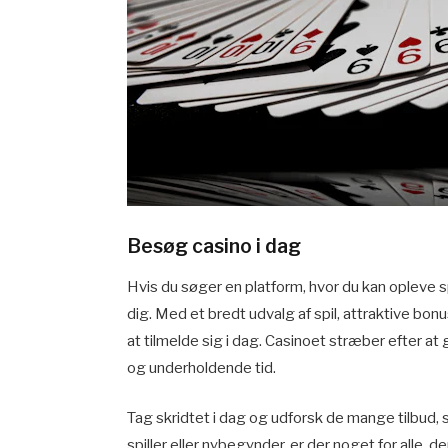
Besøg casino i dag
Hvis du søger en platform, hvor du kan opleve 
dig. Med et bredt udvalg af spil, attraktive bon
at tilmelde sig i dag. Casinoet stræber efter a
og underholdende tid.
Tag skridtet i dag og udforsk de mange tilbud, 
spiller eller nybegynder, er der noget for alle,