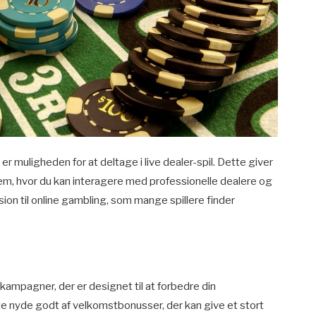
muligheden for at deltage i live dealer-spil. Dette giver
jem, hvor du kan interagere med professionelle dealere og
sion til online gambling, som mange spillere finder
ampagner, der er designet til at forbedre din
fte nyde godt af velkomstbonusser, der kan give et stort