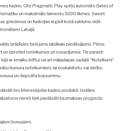
lātienes kazino. Cits Pragmatic Play spēļu automāts Gates of
s tematiku un maksimālo laimestu 5000 likmes. Sweet
 griezienus un funkcijas iegādi košā saldumu vidē.
utomātiem Latvijā.
uklis izrādīsies tieši jums labākais piedāvājums. Pirms
un izprotiet noteikumus un nosacījumus. Tie parasti
jā ar smalku šriftu) vai arī mājaslapas sadaļā ‘’Noteikumi’’
anību bonusa noteikumiem, lai noskaidrotu, vai derību
rī bonusa un depozīta kopsummu.
iedāvāti tev interesējošie kazino produkti. Izvēlies
otalizatoros nereti tiek piedāvāti bezmaksas prognožu
ākajiem bonusiem.