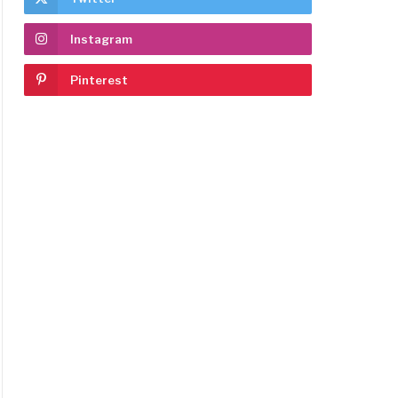
Instagram
Pinterest