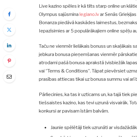
Live kazino spēles ir kā tilts starp online un k
Olympus sajūsmina
legiano.lv
ar Senās Grieķija
Bonanza piedāvā kaskādes laimestus, bezmaksas
Iepazīsimies ar 5 populārākajiem online spēļu a
Taču ne vienmēr lielākais bonuss un skaļākais sa
jebkura bonusa pieņemšanas vienmēr pārskatiet 
atrodami pašā bonusa aprakstā (visbiežāk lapas le
vai ‘’Terms & Conditions’’. Tāpat pievērsiet uzm
prasības attiecas tikai uz bonusa summu vai a
Pārliecinies, ka tas ir uzticams un, ka tajā tiek p
tiešsaistes kazino, kas tevi uzrunā visvairāk. T
konkursi ar pavisam īstām balvām.
Jaunie spēlētāji tiek uzrunāti ar visdažād