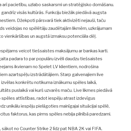
āca arī pacietību, uzlabo saskarsmi un stratēģisko domāšanu.
gandrīz visās kultūrās. Funkciju biežāk piedāvā augsta
estiem. Džekpoti pārsvarā tiek aktivizēti nejauši, taču
fonds veidojas no spēlētāju zaudētajām likmēm, uzkrājumam
ti to vienkāršības un augstā izmaksu potenciāla dēļ.
iespējams veicot tiešsaistes maksājumu ar bankas karti.
ita padara to par populāru izvēli daudzu tiešsaistes
pieejams ikvienam no Spelet LV klientiem, nodrošina
iem azartspēļu izstrādātājiem. Starp galvenajiem live
js izvēlas konkrētu notikuma iznākumu spēles laikā,
ltāts puslaikā vai kurš uzvarēs maču. Live likmes piedāvā
spēles attīstības, radot iespēju atrast izdevīgus
dz unikālu iespēju pielāgoties mainīgajai situācijai spēlē,
 citus faktorus, kas pirms spēles nebija pilnībā paredzami.
, sākot no Counter Strike 2 līdz pat NBA 2K vai FIFA.