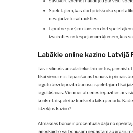
Savukārt izņemot naudu jau par vēlu, spēlē
Spēlētājiem, kas dod priekšroku sporta li
nevajadzētu satraukties.
Izpratne par šīm niansēm dod spēlētājie
izvairoties no iespējamām kļūmēm, kas sa
Labākie online kazino Latvijā
Tas ir vilinošs un sola lielus laimestus, piesaisto
tikai vienu reizi. Iepazīšanās bonuss ir pirmais 
iegūtu bezdepozīta bonusu, spēlētājam tikai jāi
ieguldīšanas. Vienmēr atceries iepazīties ar vis
konkrētai spēlei uz konkrētu laika periodu. Kādē
līdzekļus kazino?
Atmaksas bonus ir procentuāla daļa no spēlētāja
jānoskaidro vai bonusam nepastām apgrozījuma 