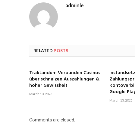
adminle
RELATED
POSTS
Traktandum Verbunden Casinos
Instandsetz
über schnalzen Auszahlungen &
Zahlungsp
hoher Gewissheit
Kontoverbi
Google Play
March 13, 2026
March 13, 2026
Comments are closed.