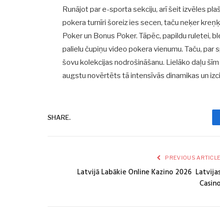
Runājot par e-sporta sekciju, arī šeit izvēles pl
pokera turnīri šoreiz ies secen, taču neķer kreņ
Poker un Bonus Poker. Tāpēc, papildu ruletei, b
palielu čupiņu video pokera vienumu. Taču, par s
šovu kolekcijas nodrošināšanu. Lielāko daļu šīm
augstu novērtēts tā intensīvās dinamikas un izcil
SHARE.
PREVIOUS ARTICL
Latvijā Labākie Online Kazino 2026 ️ Latvija
Casin