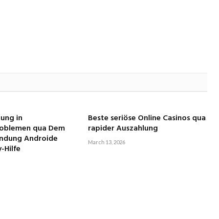
ung in
Beste seriöse Online Casinos qua
roblemen qua Dem
rapider Auszahlung
ndung Androide
March 13, 2026
-Hilfe