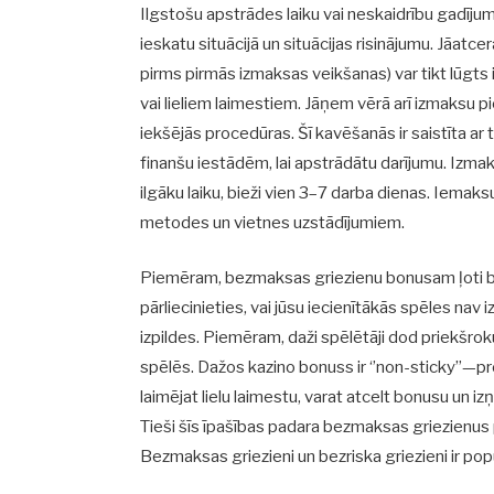
Ilgstošu apstrādes laiku vai neskaidrību gadījum
ieskatu situācijā un situācijas risinājumu. Jāatc
pirms pirmās izmaksas veikšanas) var tikt lūgts i
vai lieliem laimestiem. Jāņem vērā arī izmaksu 
iekšējās procedūras. Šī kavēšanās ir saistīta ar
finanšu iestādēm, lai apstrādātu darījumu. Izma
ilgāku laiku, bieži vien 3–7 darba dienas. Iemaks
metodes un vietnes uzstādījumiem.
Piemēram, bezmaksas griezienu bonusam ļoti bi
pārliecinieties, vai jūsu iecienītākās spēles na
izpildes. Piemēram, daži spēlētāji dod priekš
spēlēs. Dažos kazino bonuss ir ‘’non-sticky’’—pro
laimējat lielu laimestu, varat atcelt bonusu un 
Tieši šīs īpašības padara bezmaksas griezienus 
Bezmaksas griezieni un bezriska griezieni ir popu