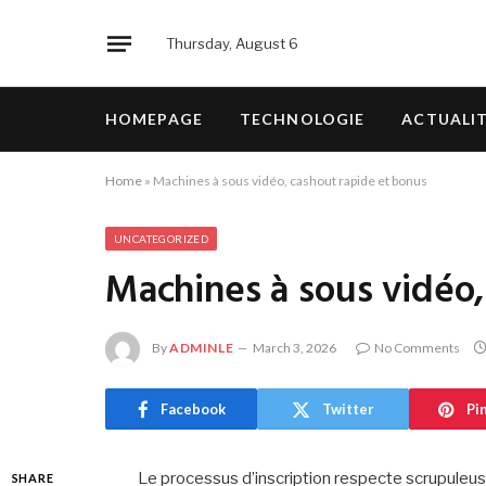
Thursday, August 6
HOMEPAGE
TECHNOLOGIE
ACTUALI
Home
»
Machines à sous vidéo, cashout rapide et bonus
UNCATEGORIZED
Machines à sous vidéo,
By
ADMINLE
March 3, 2026
No Comments
Facebook
Twitter
Pi
Le processus d’inscription respecte scrupuleus
SHARE