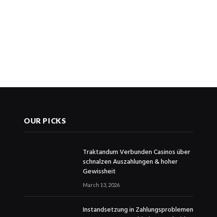
OUR PICKS
Traktandum Verbunden Casinos über
schnalzen Auszahlungen & hoher
Gewissheit
March 13, 2026
Instandsetzung in Zahlungsproblemen