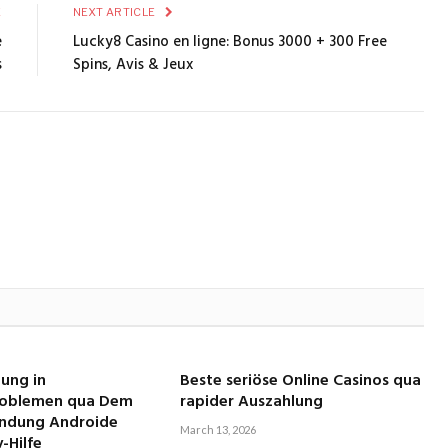
E
NEXT ARTICLE
e
Lucky8 Casino en ligne: Bonus 3000 + 300 Free
s
Spins, Avis & Jeux
ung in
Beste seriöse Online Casinos qua
roblemen qua Dem
rapider Auszahlung
ndung Androide
March 13, 2026
-Hilfe