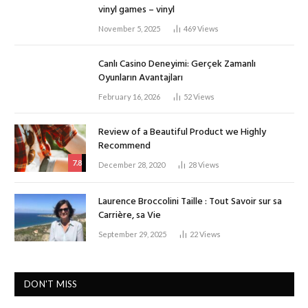
vinyl games – vinyl
November 5, 2025
469
Views
Canlı Casino Deneyimi: Gerçek Zamanlı
Oyunların Avantajları
February 16, 2026
52
Views
Review of a Beautiful Product we Highly
Recommend
7.8
December 28, 2020
28
Views
Laurence Broccolini Taille : Tout Savoir sur sa
Carrière, sa Vie
September 29, 2025
22
Views
DON'T MISS