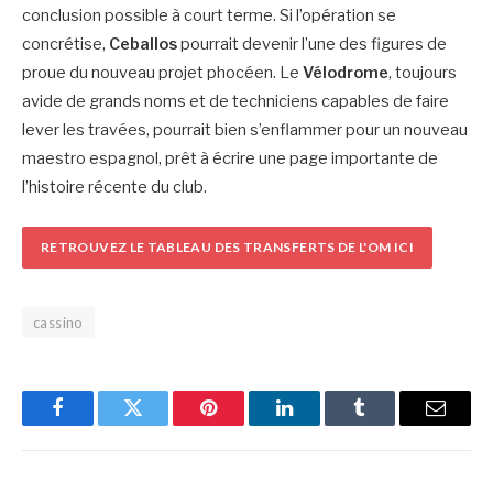
conclusion possible à court terme. Si l’opération se
concrétise,
Ceballos
pourrait devenir l’une des figures de
proue du nouveau projet phocéen. Le
Vélodrome
, toujours
avide de grands noms et de techniciens capables de faire
lever les travées, pourrait bien s’enflammer pour un nouveau
maestro espagnol, prêt à écrire une page importante de
l’histoire récente du club.
RETROUVEZ LE TABLEAU DES TRANSFERTS DE L'OM ICI
cassino
Facebook
Twitter
Pinterest
LinkedIn
Tumblr
Email