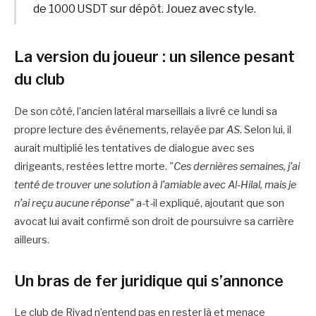
de 1000 USDT sur dépôt. Jouez avec style.
La version du joueur : un silence pesant
du club
De son côté, l’ancien latéral marseillais a livré ce lundi sa
propre lecture des événements, relayée par
AS
. Selon lui, il
aurait multiplié les tentatives de dialogue avec ses
dirigeants, restées lettre morte.
"Ces dernières semaines, j’ai
tenté de trouver une solution à l’amiable avec Al-Hilal, mais je
n’ai reçu aucune réponse"
a-t-il expliqué, ajoutant que son
avocat lui avait confirmé son droit de poursuivre sa carrière
ailleurs.
Un bras de fer juridique qui s’annonce
Le club de Riyad n’entend pas en rester là et menace