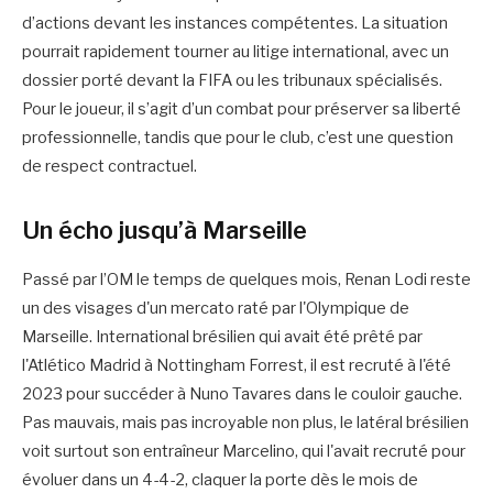
d’actions devant les instances compétentes. La situation
pourrait rapidement tourner au litige international, avec un
dossier porté devant la FIFA ou les tribunaux spécialisés.
Pour le joueur, il s’agit d’un combat pour préserver sa liberté
professionnelle, tandis que pour le club, c’est une question
de respect contractuel.
Un écho jusqu’à Marseille
Passé par l’OM le temps de quelques mois, Renan Lodi reste
un des visages d'un mercato raté par l'Olympique de
Marseille. International brésilien qui avait été prêté par
l'Atlético Madrid à Nottingham Forrest, il est recruté à l'été
2023 pour succéder à Nuno Tavares dans le couloir gauche.
Pas mauvais, mais pas incroyable non plus, le latéral brésilien
voit surtout son entraîneur Marcelino, qui l'avait recruté pour
évoluer dans un 4-4-2, claquer la porte dès le mois de