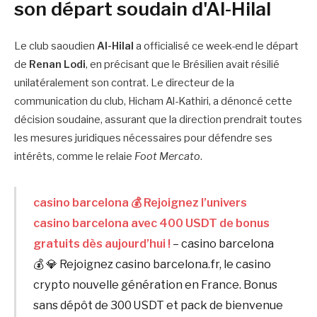
son départ soudain d'Al-Hilal
Le club saoudien
Al-Hilal
a officialisé ce week-end le départ
de
Renan Lodi
, en précisant que le Brésilien avait résilié
unilatéralement son contrat. Le directeur de la
communication du club, Hicham Al-Kathiri, a dénoncé cette
décision soudaine, assurant que la direction prendrait toutes
les mesures juridiques nécessaires pour défendre ses
intérêts, comme le relaie
Foot Mercato
.
casino barcelona 💰 Rejoignez l’univers
casino barcelona avec 400 USDT de bonus
gratuits dès aujourd’hui !
– casino barcelona
💰 💎 Rejoignez casino barcelona.fr, le casino
crypto nouvelle génération en France. Bonus
sans dépôt de 300 USDT et pack de bienvenue