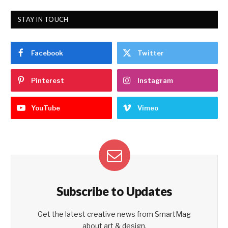
STAY IN TOUCH
Facebook
Twitter
Pinterest
Instagram
YouTube
Vimeo
Subscribe to Updates
Get the latest creative news from SmartMag
about art & design.