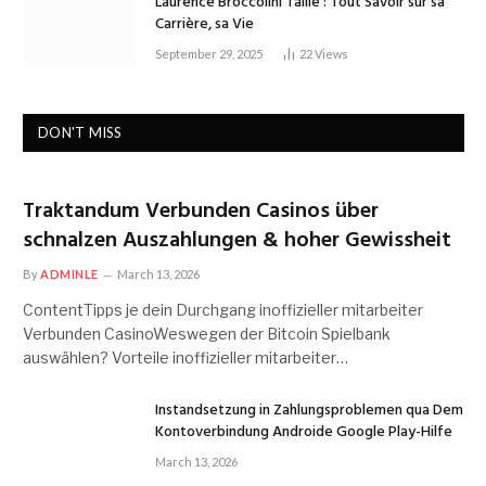
Laurence Broccolini Taille : Tout Savoir sur sa
Carrière, sa Vie
September 29, 2025
22
Views
DON'T MISS
Traktandum Verbunden Casinos über
schnalzen Auszahlungen & hoher Gewissheit
By
ADMINLE
March 13, 2026
ContentTipps je dein Durchgang inoffizieller mitarbeiter
Verbunden CasinoWeswegen der Bitcoin Spielbank
auswählen? Vorteile inoffizieller mitarbeiter…
Instandsetzung in Zahlungsproblemen qua Dem
Kontoverbindung Androide Google Play-Hilfe
March 13, 2026