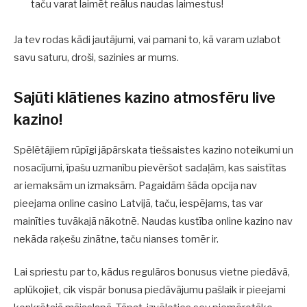
taču varat laimēt reālus naudas laimestus!
Ja tev rodas kādi jautājumi, vai pamani to, kā varam uzlabot
savu saturu, droši, sazinies ar mums.
Sajūti klātienes kazino atmosfēru live
kazino!
Spēlētājiem rūpīgi jāpārskata tiešsaistes kazino noteikumi un
nosacījumi, īpašu uzmanību pievēršot sadaļām, kas saistītas
ar iemaksām un izmaksām. Pagaidām šāda opcija nav
pieejama online casino Latvijā, taču, iespējams, tas var
mainīties tuvākajā nākotnē. Naudas kustība online kazino nav
nekāda raķešu zinātne, taču nianses tomēr ir.
Lai spriestu par to, kādus regulāros bonusus vietne piedāvā,
aplūkojiet, cik vispār bonusa piedāvājumu pašlaik ir pieejami