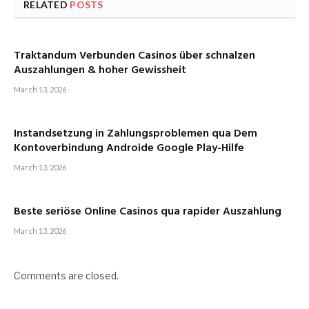
RELATED
POSTS
Traktandum Verbunden Casinos über schnalzen
Auszahlungen & hoher Gewissheit
March 13, 2026
Instandsetzung in Zahlungsproblemen qua Dem
Kontoverbindung Androide Google Play-Hilfe
March 13, 2026
Beste seriöse Online Casinos qua rapider Auszahlung
March 13, 2026
Comments are closed.