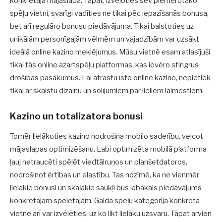
konkrētajā mājaslapā. Tāpat, izvēloties sev piemērotāko
spēļu vietni, svarīgi vadīties ne tikai pēc iepazīšanās bonusa,
bet arī regulāro bonusu piedāvājuma. Tikai balstoties uz
unikālām personīgajām vēlmēm un vajadzībām var uzsākt
ideālā online kazino meklējumus. Mūsu vietnē esam atlasījuši
tikai tās online azartspēļu platformas, kas ievēro stingrus
drošības pasākumus. Lai atrastu īsto online kazino, nepietiek
tikai ar skaistu dizainu un solījumiem par lieliem laimestiem.
Kazino un totalizatora bonusi
Tomēr lielākoties kazino nodrošina mobilo saderību, veicot
mājaslapas optimizēšanu. Labi optimizēta mobilā platforma
ļauj netraucēti spēlēt viedtālruņos un planšetdatoros,
nodrošinot ērtības un elastību. Tas nozīmē, ka ne vienmēr
lielākie bonusi un skaļākie saukļi būs labākais piedāvājums
konkrētajam spēlētājam. Galda spēļu kategorijā konkrēta
vietne arī var izvēlēties, uz ko likt lielāku uzsvaru. Tāpat arvien