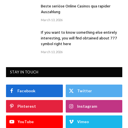
Beste seriöse Online Casinos qua rapider
Auszahlung
March 13, 2026
If you want to know something else entirely
interesting, you will find obtained about 777
symbol right here
March 13, 2026
STAY IN TOUCH
Facebook
Twitter
Pinterest
Instagram
YouTube
Vimeo