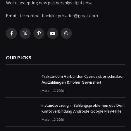
We're accepting new partnerships right now.
Email Us:
contact.backlinkprovider@gmail.com
Facebook
X
Pinterest
YouTube
WhatsApp
(Twitter)
OUR PICKS
Traktandum Verbunden Casinos über schnalzen
Auszahlungen & hoher Gewissheit
March 13, 2026
Instandsetzung in Zahlungsproblemen qua Dem
Kontoverbindung Androide Google Play-Hilfe
March 13, 2026