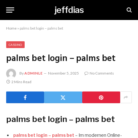
jeffdias
Home
»
palms bet login – palms bet
CASSINO
palms bet login – palms bet
By
ADMINLE
November 5, 2025
No Comments
2 Mins Read
palms bet login – palms bet
palms bet login – palms bet
– Im modernen Online-