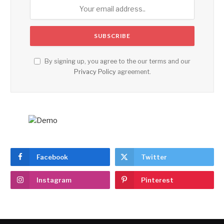
By signing up, you agree to the our terms and our
Privacy Policy
agreement.
Facebook
Twitter
Instagram
Pinterest