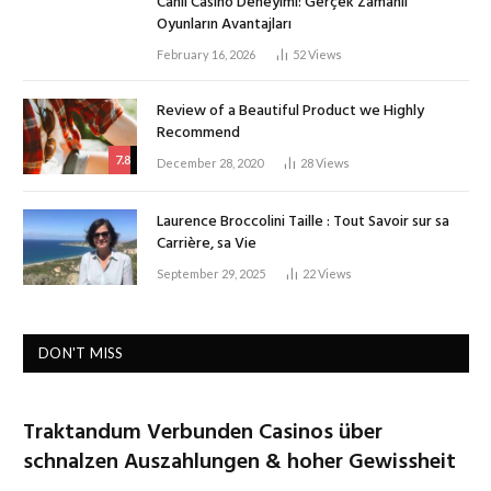
Canlı Casino Deneyimi: Gerçek Zamanlı
Oyunların Avantajları
February 16, 2026
52
Views
Review of a Beautiful Product we Highly
Recommend
7.8
December 28, 2020
28
Views
Laurence Broccolini Taille : Tout Savoir sur sa
Carrière, sa Vie
September 29, 2025
22
Views
DON'T MISS
Traktandum Verbunden Casinos über
schnalzen Auszahlungen & hoher Gewissheit