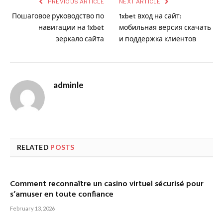
PREVIOUS ARTICLE
NEXT ARTICLE
Пошаговое руководство по
1xbet вход на сайт:
навигации на 1xbet
мобильная версия скачать
зеркало сайта
и поддержка клиентов
adminle
RELATED
POSTS
Comment reconnaître un casino virtuel sécurisé pour
s’amuser en toute confiance
February 13, 2026