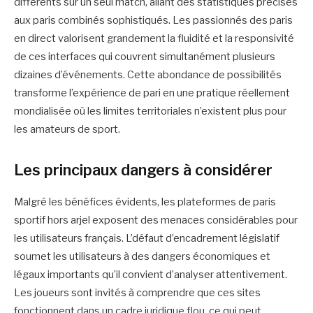
différents sur un seul match, allant des statistiques précises
aux paris combinés sophistiqués. Les passionnés des paris
en direct valorisent grandement la fluidité et la responsivité
de ces interfaces qui couvrent simultanément plusieurs
dizaines d’événements. Cette abondance de possibilités
transforme l’expérience de pari en une pratique réellement
mondialisée où les limites territoriales n’existent plus pour
les amateurs de sport.
Les principaux dangers à considérer
Malgré les bénéfices évidents, les plateformes de paris
sportif hors arjel exposent des menaces considérables pour
les utilisateurs français. L’défaut d’encadrement législatif
soumet les utilisateurs à des dangers économiques et
légaux importants qu’il convient d’analyser attentivement.
Les joueurs sont invités à comprendre que ces sites
fonctionnent dans un cadre juridique flou, ce qui peut