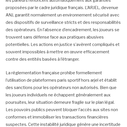
les parieurs renoncent automatiquement aux garanties
proposées par le cadre juridique français. L’ARJEL, devenue
ANJ, garantit normalement un environnement sécurisé avec
des dispositifs de surveillance stricts et des responsabilités
des opérateurs. En l’absence d’encadrement, les joueurs se
trouvent sans défense face aux pratiques abusives
potentielles. Les actions en justice s’avèrent compliqués et
souvent impossibles à mettre en œuvre efficacement
contre des entités basées à l’étranger.
La réglementation française prohibe formellement
l’utilisation de plateformes paris sportif hors arjel et établit
des sanctions pour les opérateurs non autorisés. Bien que
les joueurs individuels ne échappent généralement aux
poursuites, leur situation demeure fragile sur le plan légal.
Les pouvoirs publics peuvent bloquer l’accès aux sites non
conformes et immobiliser les transactions financières
suspectes. Cette instabilité juridique génère une incertitude