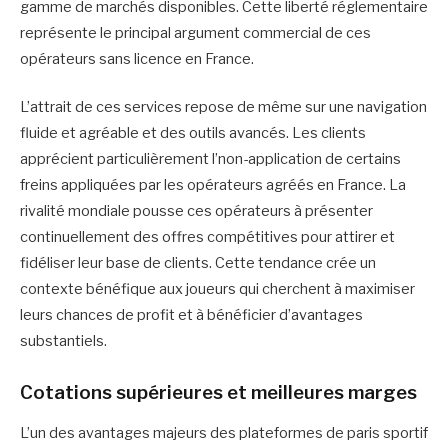
gamme de marchés disponibles. Cette liberté réglementaire
représente le principal argument commercial de ces
opérateurs sans licence en France.
L’attrait de ces services repose de même sur une navigation
fluide et agréable et des outils avancés. Les clients
apprécient particulièrement l’non-application de certains
freins appliquées par les opérateurs agréés en France. La
rivalité mondiale pousse ces opérateurs à présenter
continuellement des offres compétitives pour attirer et
fidéliser leur base de clients. Cette tendance crée un
contexte bénéfique aux joueurs qui cherchent à maximiser
leurs chances de profit et à bénéficier d’avantages
substantiels.
Cotations supérieures et meilleures marges
L’un des avantages majeurs des plateformes de paris sportif