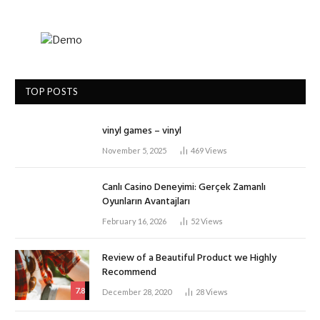
TOP POSTS
vinyl games – vinyl
November 5, 2025
469
Views
Canlı Casino Deneyimi: Gerçek Zamanlı
Oyunların Avantajları
February 16, 2026
52
Views
Review of a Beautiful Product we Highly
Recommend
7.8
December 28, 2020
28
Views