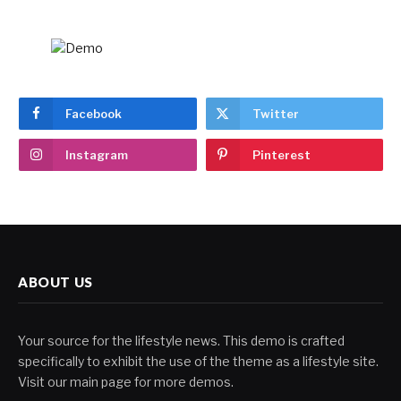
Facebook
Twitter
Instagram
Pinterest
ABOUT US
Your source for the lifestyle news. This demo is crafted
specifically to exhibit the use of the theme as a lifestyle site.
Visit our main page for more demos.