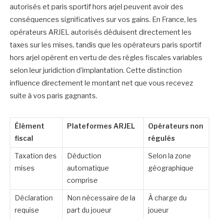
autorisés et paris sportif hors arjel peuvent avoir des
conséquences significatives sur vos gains. En France, les
opérateurs ARJEL autorisés déduisent directement les
taxes sur les mises, tandis que les opérateurs paris sportif
hors arjel opèrent en vertu de des règles fiscales variables
selon leur juridiction d’implantation. Cette distinction
influence directement le montant net que vous recevez
suite à vos paris gagnants.
Élément
Plateformes ARJEL
Opérateurs non
fiscal
régulés
Taxation des
Déduction
Selon la zone
mises
automatique
géographique
comprise
Déclaration
Non nécessaire de la
À charge du
requise
part du joueur
joueur