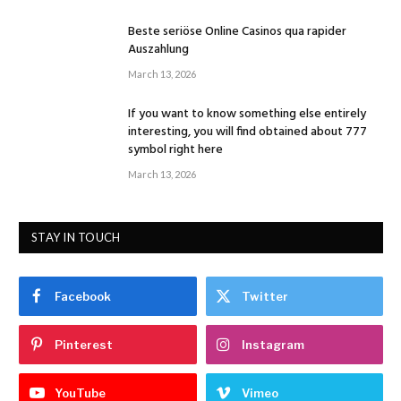
Beste seriöse Online Casinos qua rapider
Auszahlung
March 13, 2026
If you want to know something else entirely
interesting, you will find obtained about 777
symbol right here
March 13, 2026
STAY IN TOUCH
Facebook
Twitter
Pinterest
Instagram
YouTube
Vimeo