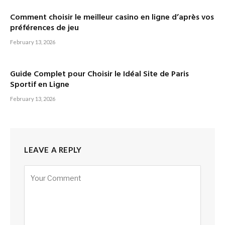
Comment choisir le meilleur casino en ligne d’après vos
préférences de jeu
February 13, 2026
Guide Complet pour Choisir le Idéal Site de Paris
Sportif en Ligne
February 13, 2026
LEAVE A REPLY