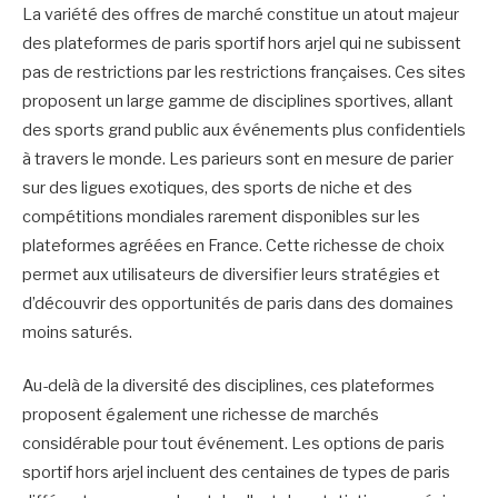
La variété des offres de marché constitue un atout majeur
des plateformes de paris sportif hors arjel qui ne subissent
pas de restrictions par les restrictions françaises. Ces sites
proposent un large gamme de disciplines sportives, allant
des sports grand public aux événements plus confidentiels
à travers le monde. Les parieurs sont en mesure de parier
sur des ligues exotiques, des sports de niche et des
compétitions mondiales rarement disponibles sur les
plateformes agréées en France. Cette richesse de choix
permet aux utilisateurs de diversifier leurs stratégies et
d’découvrir des opportunités de paris dans des domaines
moins saturés.
Au-delà de la diversité des disciplines, ces plateformes
proposent également une richesse de marchés
considérable pour tout événement. Les options de paris
sportif hors arjel incluent des centaines de types de paris