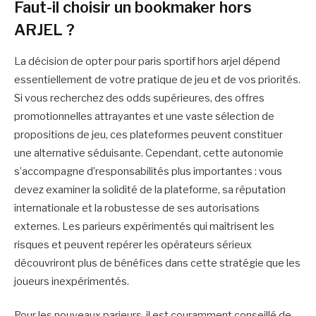
Faut-il choisir un bookmaker hors
ARJEL ?
La décision de opter pour paris sportif hors arjel dépend
essentiellement de votre pratique de jeu et de vos priorités.
Si vous recherchez des odds supérieures, des offres
promotionnelles attrayantes et une vaste sélection de
propositions de jeu, ces plateformes peuvent constituer
une alternative séduisante. Cependant, cette autonomie
s’accompagne d’responsabilités plus importantes : vous
devez examiner la solidité de la plateforme, sa réputation
internationale et la robustesse de ses autorisations
externes. Les parieurs expérimentés qui maîtrisent les
risques et peuvent repérer les opérateurs sérieux
découvriront plus de bénéfices dans cette stratégie que les
joueurs inexpérimentés.
Pour les nouveaux parieurs, il est couramment conseillé de