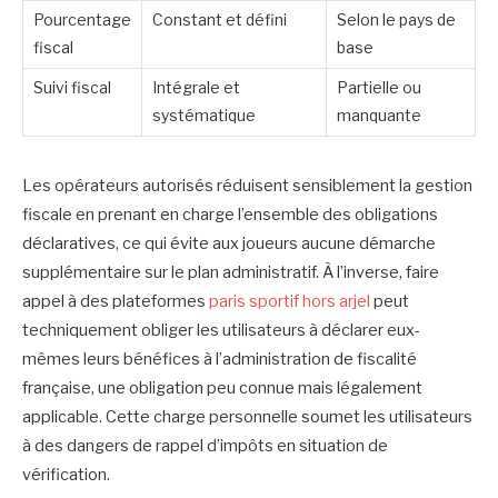
Pourcentage
Constant et défini
Selon le pays de
fiscal
base
Suivi fiscal
Intégrale et
Partielle ou
systématique
manquante
Les opérateurs autorisés réduisent sensiblement la gestion
fiscale en prenant en charge l’ensemble des obligations
déclaratives, ce qui évite aux joueurs aucune démarche
supplémentaire sur le plan administratif. À l’inverse, faire
appel à des plateformes
paris sportif hors arjel
peut
techniquement obliger les utilisateurs à déclarer eux-
mêmes leurs bénéfices à l’administration de fiscalité
française, une obligation peu connue mais légalement
applicable. Cette charge personnelle soumet les utilisateurs
à des dangers de rappel d’impôts en situation de
vérification.