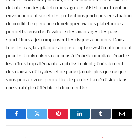
débuter sur des plateformes agréées ARJEL qui offrent un
environnement sûr et des protections juridiques en situation
de conflit. L’expérience développée via ces plateformes
permettra ensuite d’évaluer si les avantages des paris
sportif hors arjel compensent les risques encourus. Dans
tous les cas, la vigilance s’impose : optez systématiquement
pour les bookmakers reconnus à l’échelle mondiale, écartez
les offres trop alléchantes qui dissimulent généralement
des clauses déloyales, et ne pariez jamais plus que ce que
vous pouvez vous permettre de perdre. La clé réside dans
une stratégie réfléchie et documentée.
Facebook
Twitter
Pinterest
LinkedIn
Tumblr
Email