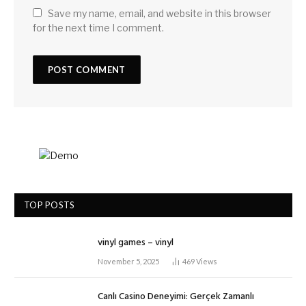
Save my name, email, and website in this browser
for the next time I comment.
TOP POSTS
vinyl games – vinyl
November 5, 2025
469
Views
Canlı Casino Deneyimi: Gerçek Zamanlı