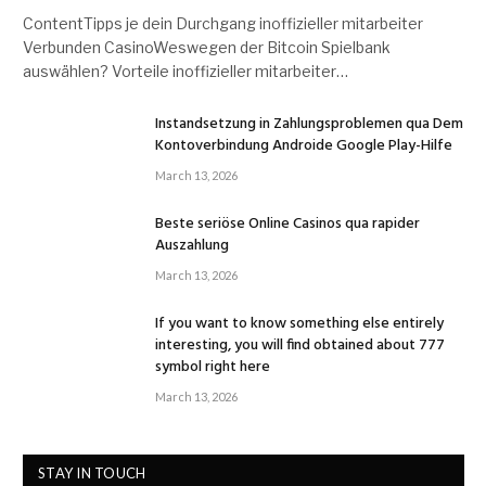
ContentTipps je dein Durchgang inoffizieller mitarbeiter
Verbunden CasinoWeswegen der Bitcoin Spielbank
auswählen? Vorteile inoffizieller mitarbeiter…
Instandsetzung in Zahlungsproblemen qua Dem
Kontoverbindung Androide Google Play-Hilfe
March 13, 2026
Beste seriöse Online Casinos qua rapider
Auszahlung
March 13, 2026
If you want to know something else entirely
interesting, you will find obtained about 777
symbol right here
March 13, 2026
STAY IN TOUCH