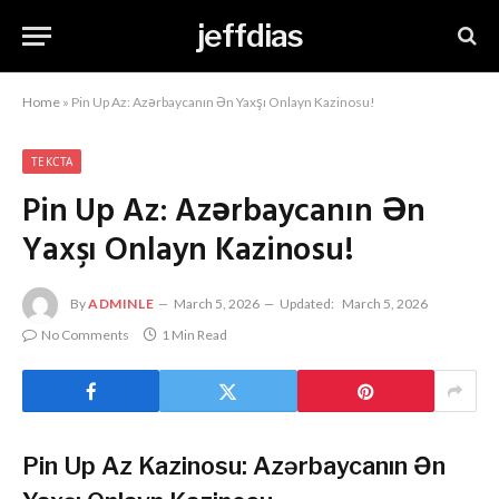
jeffdias
Home
»
Pin Up Az: Azərbaycanın Ən Yaxşı Onlayn Kazinosu!
ТЕКСТА
Pin Up Az: Azərbaycanın Ən
Yaxşı Onlayn Kazinosu!
By
ADMINLE
March 5, 2026
Updated:
March 5, 2026
No Comments
1 Min Read
Pin Up Az Kazinosu: Azərbaycanın Ən