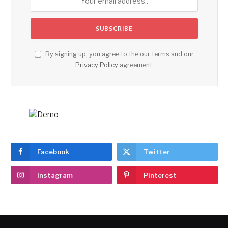
By signing up, you agree to the our terms and our
Privacy Policy
agreement.
Facebook
Twitter
Instagram
Pinterest