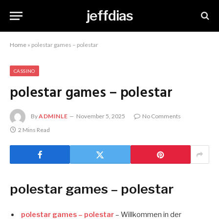
jeffdias
Home
»
polestar games – polestar
CASSINO
polestar games – polestar
By
ADMINLE
November 5, 2025
No Comments
2 Mins Read
polestar games – polestar
polestar games – polestar
– Willkommen in der