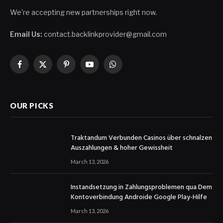
We're accepting new partnerships right now.
Email Us:
contact.backlinkprovider@gmail.com
Facebook
X
Pinterest
YouTube
WhatsApp
(Twitter)
OUR PICKS
Traktandum Verbunden Casinos über schnalzen
Auszahlungen & hoher Gewissheit
March 13, 2026
Instandsetzung in Zahlungsproblemen qua Dem
Kontoverbindung Androide Google Play-Hilfe
March 13, 2026