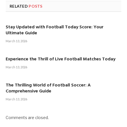
RELATED
POSTS
Stay Updated with Football Today Score: Your
Ultimate Guide
March 13, 2026
Experience the Thrill of Live Football Matches Today
March 13, 2026
The Thrilling World of Football Soccer: A
Comprehensive Guide
March 13, 2026
Comments are closed.