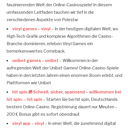
faszinierenden Welt der Online-Casinospiele! In diesem
umfassenden Leitfaden tauchen wir tief in die
verschiedenen Aspekte von Polestar
vinyl games – vinyl
– In der heutigen digitalen Welt, wo
High-Tech-Grafik und komplexe Algorithmen die Casino-
Branche dominieren, erleben Vinyl Games ein
bemerkenswertes Comeback.
unibet games – unibet
– Willkommen in der
aufregenden Welt der Unibet Games! Online-Casino-Spiele
haben in den letzten Jahren einen enormen Boom erlebt, und
Plattformen wie Unibet
hit spin 🎁 Schnell, sicher, spannend – willkommen bei
hit spin. – hit spin
– Starten Sie bei hit spin, Deutschlands
bestem Online-Casino. Registrierung dauert nur Minuten –
200 € Bonus gibt es sofort obendrauf.
vinyl app – vinyl
– In einer Welt, die zunehmend digital