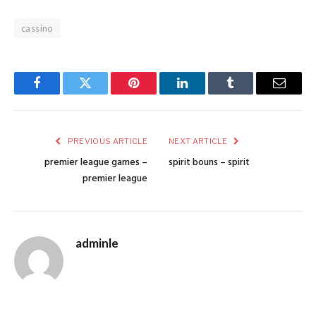
cassino
Facebook
Twitter
Pinterest
LinkedIn
Tumblr
Email
PREVIOUS ARTICLE
NEXT ARTICLE
premier league games –
spirit bouns – spirit
premier league
adminle