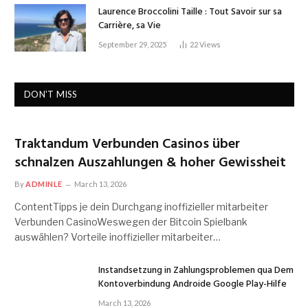
Laurence Broccolini Taille : Tout Savoir sur sa
Carrière, sa Vie
September 29, 2025
22
Views
DON'T MISS
Traktandum Verbunden Casinos über
schnalzen Auszahlungen & hoher Gewissheit
By
ADMINLE
March 13, 2026
ContentTipps je dein Durchgang inoffizieller mitarbeiter
Verbunden CasinoWeswegen der Bitcoin Spielbank
auswählen? Vorteile inoffizieller mitarbeiter…
Instandsetzung in Zahlungsproblemen qua Dem
Kontoverbindung Androide Google Play-Hilfe
March 13, 2026