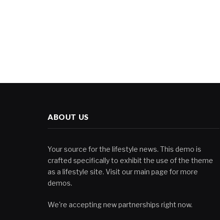
ABOUT US
Your source for the lifestyle news. This demo is
crafted specifically to exhibit the use of the theme
as a lifestyle site. Visit our main page for more
demos.
We're accepting new partnerships right now.