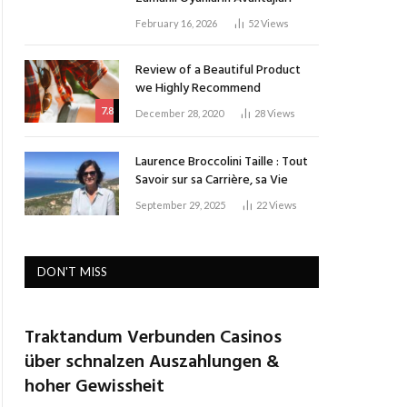
February 16, 2026
52
Views
Review of a Beautiful Product
we Highly Recommend
7.8
December 28, 2020
28
Views
Laurence Broccolini Taille : Tout
Savoir sur sa Carrière, sa Vie
September 29, 2025
22
Views
DON'T MISS
Traktandum Verbunden Casinos
über schnalzen Auszahlungen &
hoher Gewissheit