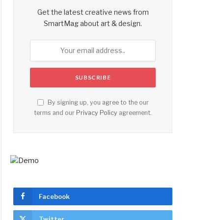
Get the latest creative news from
SmartMag about art & design.
By signing up, you agree to the our
terms and our
Privacy Policy
agreement.
Facebook
Twitter