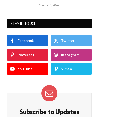
March 13, 2026
STAY IN TOUCH
Facebook
Twitter
Pinterest
Instagram
YouTube
Vimeo
Subscribe to Updates