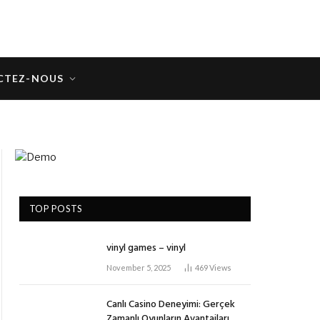
CTEZ-NOUS
TOP POSTS
vinyl games – vinyl
November 5, 2025
469
Views
Canlı Casino Deneyimi: Gerçek
Zamanlı Oyunların Avantajları