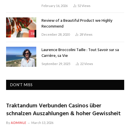
February 16, 2026
52
Views
Review of a Beautiful Product we Highly
Recommend
7.8
December 28, 2020
28
Views
Laurence Broccolini Taille : Tout Savoir sur sa
Carrière, sa Vie
September 29, 2025
22
Views
DON'T MISS
Traktandum Verbunden Casinos über
schnalzen Auszahlungen & hoher Gewissheit
By
ADMINLE
March 13, 2026