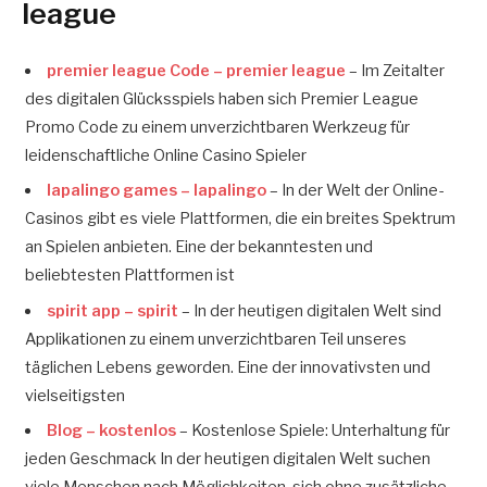
league
premier league Code – premier league
– Im Zeitalter
des digitalen Glücksspiels haben sich Premier League
Promo Code zu einem unverzichtbaren Werkzeug für
leidenschaftliche Online Casino Spieler
lapalingo games – lapalingo
– In der Welt der Online-
Casinos gibt es viele Plattformen, die ein breites Spektrum
an Spielen anbieten. Eine der bekanntesten und
beliebtesten Plattformen ist
spirit app – spirit
– In der heutigen digitalen Welt sind
Applikationen zu einem unverzichtbaren Teil unseres
täglichen Lebens geworden. Eine der innovativsten und
vielseitigsten
Blog – kostenlos
– Kostenlose Spiele: Unterhaltung für
jeden Geschmack In der heutigen digitalen Welt suchen
viele Menschen nach Möglichkeiten, sich ohne zusätzliche