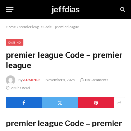
jeffdias
Home
»
premier league Code – premier league
CASSINO
premier league Code – premier
league
By
ADMINLE
November 5, 2025
No Comments
2 Mins Read
premier league Code – premier