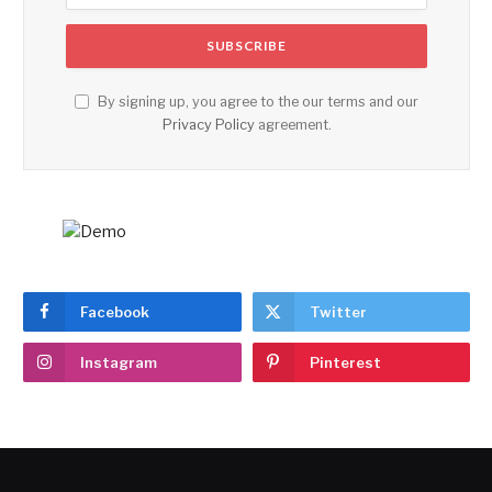
By signing up, you agree to the our terms and our
Privacy Policy
agreement.
Facebook
Twitter
Instagram
Pinterest