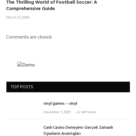
The Thrilling World of Football Soccer: A
Comprehensive Guide
March 13, 2026
Comments are closed.
TOP POSTS
vinyl games – vinyl
November 5, 2025
469
Views
Canlı Casino Deneyimi: Gerçek Zamanlı
Oyunların Avantajları