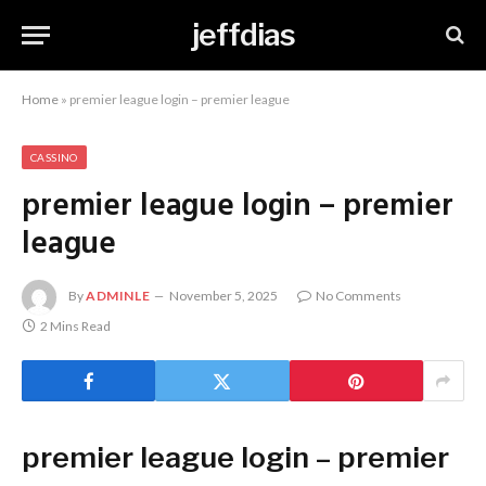
jeffdias
Home
»
premier league login – premier league
CASSINO
premier league login – premier
league
By
ADMINLE
November 5, 2025
No Comments
2 Mins Read
premier league login – premier