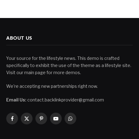
ABOUT US
Your source for the lifestyle news. This demo is crafted
specifically to exhibit the use of the theme as a lifestyle site.
Visit our main page for more demos.
We're accepting new partnerships right now.
Email Us:
contact.backlinkprovider@gmail.com
Facebook
X
Pinterest
YouTube
WhatsApp
(Twitter)