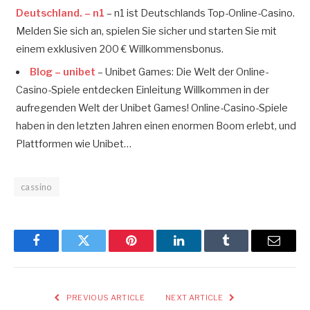
Deutschland. – n1
– n1 ist Deutschlands Top-Online-Casino.
Melden Sie sich an, spielen Sie sicher und starten Sie mit
einem exklusiven 200 € Willkommensbonus.
Blog – unibet
– Unibet Games: Die Welt der Online-
Casino-Spiele entdecken Einleitung Willkommen in der
aufregenden Welt der Unibet Games! Online-Casino-Spiele
haben in den letzten Jahren einen enormen Boom erlebt, und
Plattformen wie Unibet…
cassino
Facebook
Twitter
Pinterest
LinkedIn
Tumblr
Email
PREVIOUS ARTICLE
NEXT ARTICLE