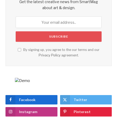
Get the latest creative news from SmartMag
about art & design.
By signing up, you agree to the our terms and our
Privacy Policy
agreement.
Facebook
Twitter
Instagram
Pinterest