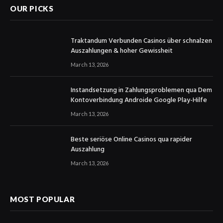
OUR PICKS
Traktandum Verbunden Casinos über schnalzen
Auszahlungen & hoher Gewissheit
March 13, 2026
Instandsetzung in Zahlungsproblemen qua Dem
Kontoverbindung Androide Google Play-Hilfe
March 13, 2026
Beste seriöse Online Casinos qua rapider
Auszahlung
March 13, 2026
MOST POPULAR