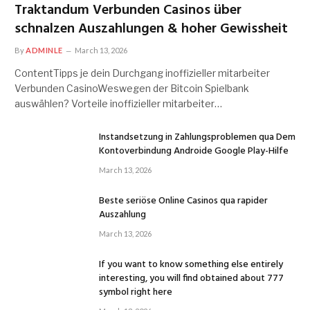
Traktandum Verbunden Casinos über
schnalzen Auszahlungen & hoher Gewissheit
By
ADMINLE
March 13, 2026
ContentTipps je dein Durchgang inoffizieller mitarbeiter
Verbunden CasinoWeswegen der Bitcoin Spielbank
auswählen? Vorteile inoffizieller mitarbeiter…
Instandsetzung in Zahlungsproblemen qua Dem
Kontoverbindung Androide Google Play-Hilfe
March 13, 2026
Beste seriöse Online Casinos qua rapider
Auszahlung
March 13, 2026
If you want to know something else entirely
interesting, you will find obtained about 777
symbol right here