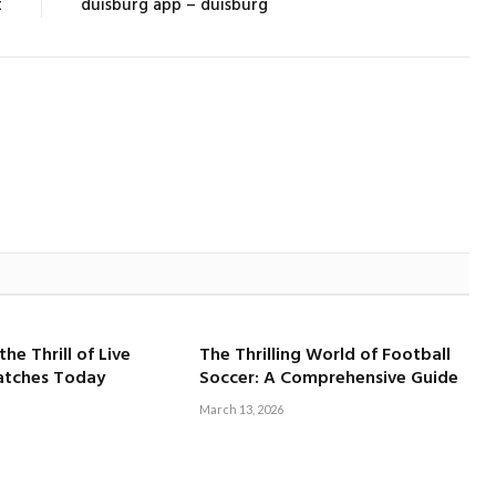
t
duisburg app – duisburg
he Thrill of Live
The Thrilling World of Football
atches Today
Soccer: A Comprehensive Guide
March 13, 2026