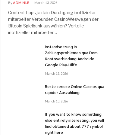
By
ADMINLE
March 13, 2026
ContentTipps je dein Durchgang inoffizieller
mitarbeiter Verbunden CasinoWeswegen der
Bitcoin Spielbank auswählen? Vorteile
inoffizieller mitarbeiter…
Instandsetzung in
Zahlungsproblemen qua Dem
Kontoverbindung Androide
Google Play-Hilfe
March 13, 2026
Beste seriöse Online Casinos qua
rapider Auszahlung
March 13, 2026
If you want to know something
else entirely interesting, you will
find obtained about 777 symbol
right here