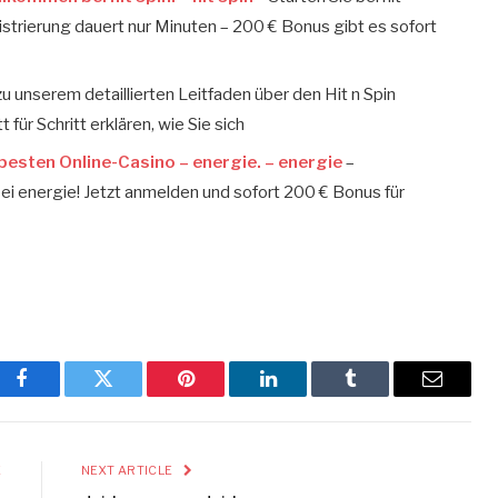
strierung dauert nur Minuten – 200 € Bonus gibt es sofort
 unserem detaillierten Leitfaden über den Hit n Spin
 für Schritt erklären, wie Sie sich
besten Online-Casino – energie. – energie
–
ei energie! Jetzt anmelden und sofort 200 € Bonus für
Facebook
Twitter
Pinterest
LinkedIn
Tumblr
Email
E
NEXT ARTICLE