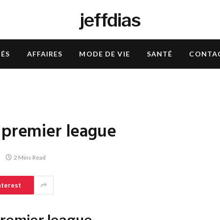
jeffdias
TÉS
AFFAIRES
MODE DE VIE
SANTÉ
CONTA
 premier league
2 Mins Read
nterest