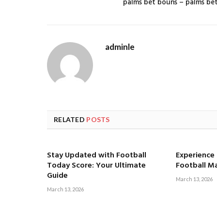
palms bet bouns – palms be
adminle
RELATED
POSTS
Stay Updated with Football
Experience t
Today Score: Your Ultimate
Football M
Guide
March 13, 2026
March 13, 2026