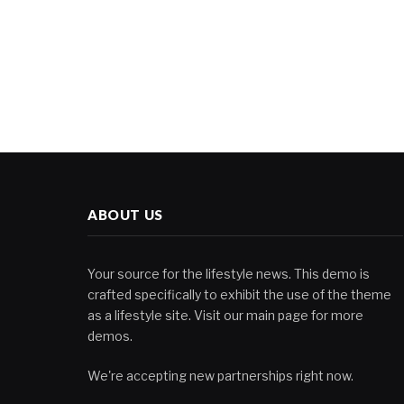
ABOUT US
Your source for the lifestyle news. This demo is
crafted specifically to exhibit the use of the theme
as a lifestyle site. Visit our main page for more
demos.
We're accepting new partnerships right now.