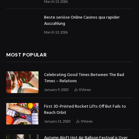
March 13, 2026
Beste seriöse Online Casinos qua rapider
Auszahlung
March 13, 2026
MOST POPULAR
Celebrating Good Times Between The Bad
Times – Relations
January 9, 2020
0
Views
First 3D-Printed Rocket Lifts Off But Fails to
Reach Orbit
January 11, 2020
0
Views
Autumn Aloft Hot Air Balloon Festival is Over