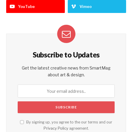
YouTube
Vimeo
Subscribe to Updates
Get the latest creative news from SmartMag
about art & design.
By signing up, you agree to the our terms and our
Privacy Policy
agreement.