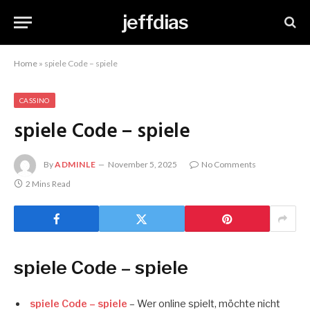
jeffdias
Home
»
spiele Code – spiele
CASSINO
spiele Code – spiele
By
ADMINLE
November 5, 2025
No Comments
2 Mins Read
spiele Code – spiele
spiele Code – spiele
– Wer online spielt, möchte nicht