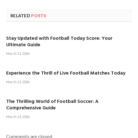
RELATED
POSTS
Stay Updated with Football Today Score: Your
Ultimate Guide
March 13, 2026
Experience the Thrill of Live Football Matches Today
March 13, 2026
The Thrilling World of Football Soccer: A
Comprehensive Guide
March 13, 2026
Comments are closed.