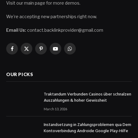
Visit our main page for more demos.
We're accepting new partnerships right now.
Email Us:
contact.backlinkprovider@gmail.com
Facebook
X
Pinterest
YouTube
WhatsApp
(Twitter)
OUR PICKS
Traktandum Verbunden Casinos über schnalzen
Auszahlungen & hoher Gewissheit
March 13, 2026
Instandsetzung in Zahlungsproblemen qua Dem
Kontoverbindung Androide Google Play-Hilfe