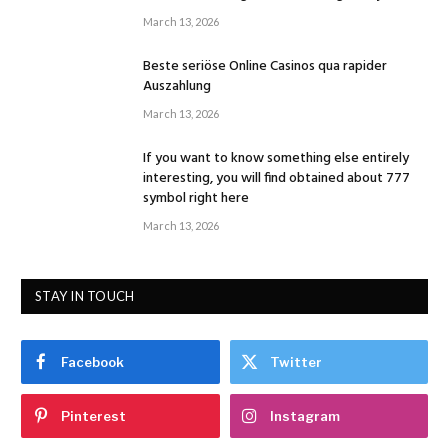
March 13, 2026
Beste seriöse Online Casinos qua rapider
Auszahlung
March 13, 2026
If you want to know something else entirely
interesting, you will find obtained about 777
symbol right here
March 13, 2026
STAY IN TOUCH
Facebook
Twitter
Pinterest
Instagram