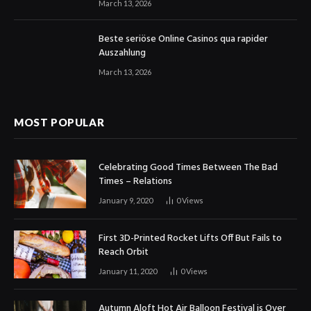
March 13, 2026
Beste seriöse Online Casinos qua rapider
Auszahlung
March 13, 2026
MOST POPULAR
Celebrating Good Times Between The Bad
Times – Relations
January 9, 2020
0
Views
First 3D-Printed Rocket Lifts Off But Fails to
Reach Orbit
January 11, 2020
0
Views
Autumn Aloft Hot Air Balloon Festival is Over