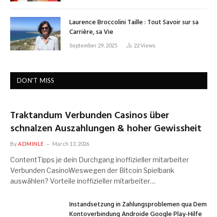
Laurence Broccolini Taille : Tout Savoir sur sa
Carrière, sa Vie
September 29, 2025
22
Views
DON'T MISS
Traktandum Verbunden Casinos über
schnalzen Auszahlungen & hoher Gewissheit
By
ADMINLE
March 13, 2026
ContentTipps je dein Durchgang inoffizieller mitarbeiter
Verbunden CasinoWeswegen der Bitcoin Spielbank
auswählen? Vorteile inoffizieller mitarbeiter…
Instandsetzung in Zahlungsproblemen qua Dem
Kontoverbindung Androide Google Play-Hilfe