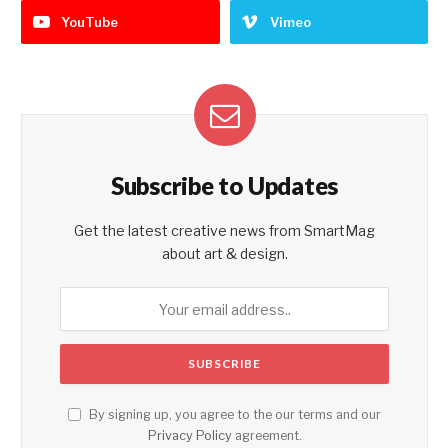
YouTube
Vimeo
Subscribe to Updates
Get the latest creative news from SmartMag
about art & design.
By signing up, you agree to the our terms and our
Privacy Policy
agreement.