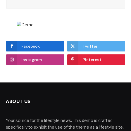
Facebook
Twitter
Instagram
Pinterest
ABOUT US
Your source for the lifestyle news. This demo is crafted
specifically to exhibit the use of the theme as a lifestyle site.