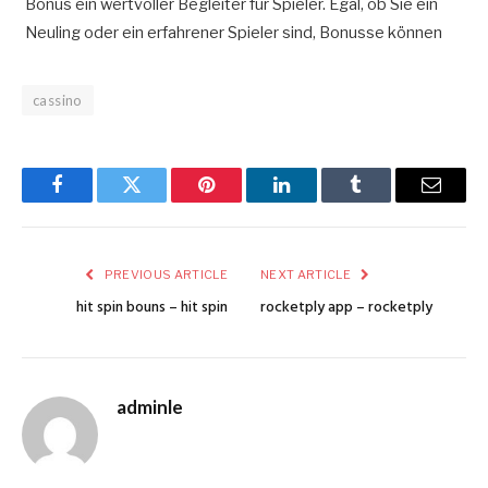
Bonus ein wertvoller Begleiter für Spieler. Egal, ob Sie ein
Neuling oder ein erfahrener Spieler sind, Bonusse können
cassino
Facebook
Twitter
Pinterest
LinkedIn
Tumblr
Email
PREVIOUS ARTICLE
NEXT ARTICLE
hit spin bouns – hit spin
rocketply app – rocketply
adminle