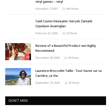
vinyl games – vinyl
November 5, 2025
469
Views
Canlı Casino Deneyimi: Gerçek Zamanlı
Oyunların Avantajları
February 16, 2026
52
Views
Review of a Beautiful Product we Highly
Recommend
7.8
December 28, 2020
28
Views
Laurence Broccolini Taille : Tout Savoir sur sa
Carrière, sa Vie
September 29, 2025
22
Views
DON'T MISS