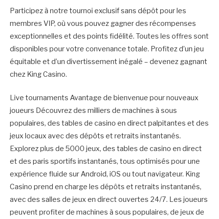
Participez à notre tournoi exclusif sans dépôt pour les
membres VIP, où vous pouvez gagner des récompenses
exceptionnelles et des points fidélité. Toutes les offres sont
disponibles pour votre convenance totale. Profitez d’un jeu
équitable et d’un divertissement inégalé – devenez gagnant
chez King Casino.
Live tournaments Avantage de bienvenue pour nouveaux
joueurs Découvrez des milliers de machines à sous
populaires, des tables de casino en direct palpitantes et des
jeux locaux avec des dépôts et retraits instantanés.
Explorez plus de 5000 jeux, des tables de casino en direct
et des paris sportifs instantanés, tous optimisés pour une
expérience fluide sur Android, iOS ou tout navigateur. King
Casino prend en charge les dépôts et retraits instantanés,
avec des salles de jeux en direct ouvertes 24/7. Les joueurs
peuvent profiter de machines à sous populaires, de jeux de