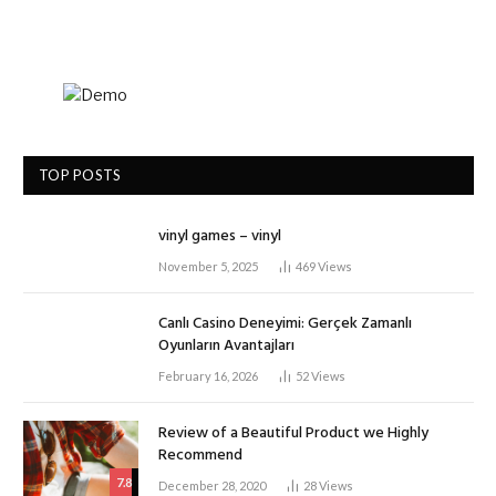
TOP POSTS
vinyl games – vinyl
November 5, 2025
469
Views
Canlı Casino Deneyimi: Gerçek Zamanlı
Oyunların Avantajları
February 16, 2026
52
Views
Review of a Beautiful Product we Highly
Recommend
7.8
December 28, 2020
28
Views