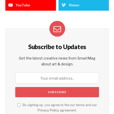
YouTube
Vimeo
Subscribe to Updates
Get the latest creative news from SmartMag
about art & design.
By signing up, you agree to the our terms and our
Privacy Policy
agreement.