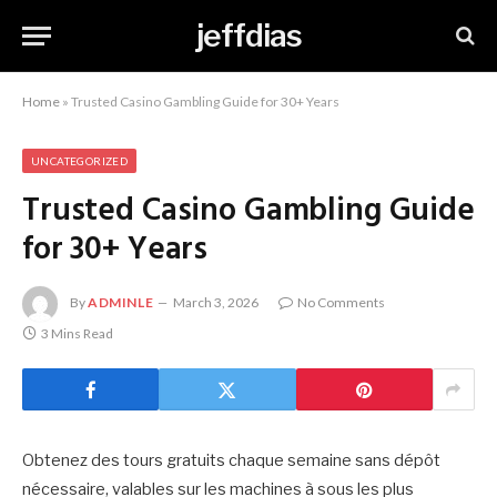
jeffdias
Home
»
Trusted Casino Gambling Guide for 30+ Years
UNCATEGORIZED
Trusted Casino Gambling Guide
for 30+ Years
By
ADMINLE
March 3, 2026
No Comments
3 Mins Read
Obtenez des tours gratuits chaque semaine sans dépôt
nécessaire, valables sur les machines à sous les plus