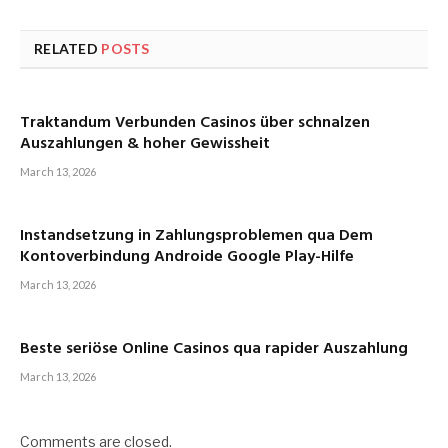
RELATED
POSTS
Traktandum Verbunden Casinos über schnalzen
Auszahlungen & hoher Gewissheit
March 13, 2026
Instandsetzung in Zahlungsproblemen qua Dem
Kontoverbindung Androide Google Play-Hilfe
March 13, 2026
Beste seriöse Online Casinos qua rapider Auszahlung
March 13, 2026
Comments are closed.