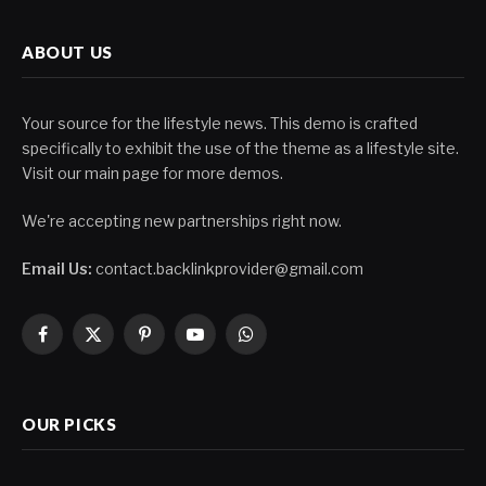
ABOUT US
Your source for the lifestyle news. This demo is crafted
specifically to exhibit the use of the theme as a lifestyle site.
Visit our main page for more demos.
We're accepting new partnerships right now.
Email Us:
contact.backlinkprovider@gmail.com
Facebook
X
Pinterest
YouTube
WhatsApp
(Twitter)
OUR PICKS