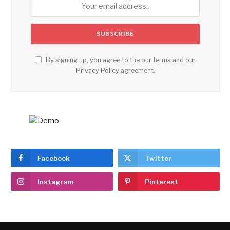
By signing up, you agree to the our terms and our
Privacy Policy
agreement.
Facebook
Twitter
Instagram
Pinterest