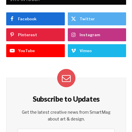
Facebook
Twitter
Pinterest
Instagram
YouTube
Vimeo
Subscribe to Updates
Get the latest creative news from SmartMag
about art & design.