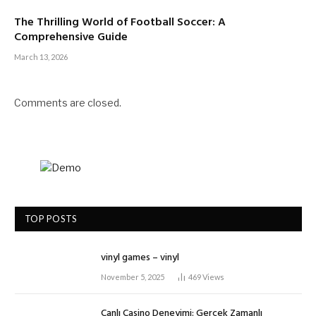
The Thrilling World of Football Soccer: A
Comprehensive Guide
March 13, 2026
Comments are closed.
TOP POSTS
vinyl games – vinyl
November 5, 2025
469
Views
Canlı Casino Deneyimi: Gerçek Zamanlı